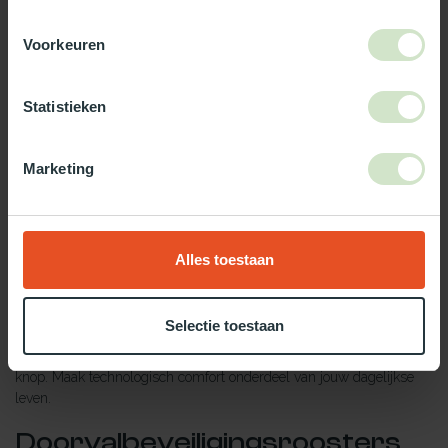
Bedieningsstokken
Vergroot het gebruiksgemak van openslaande platdakramen met
Voorkeuren
onze
bedieningsstokken
. Bedien eenvoudig de ventilatie en
lichtinval, zelfs op moeilijk bereikbare plekken. Met onze
bedieningsstokken heb je de controle letterlijk binnen handbereik.
Statistieken
Elektrische accessoires
Marketing
Ga voor ultiem gemak met onze
elektrische accessoires
. Open en
sluit jouw lichtkoepel met één druk op de knop. Profiteer van
geavanceerde technologie die jouw leefruimte transformeert en
aanpast aan jouw moderne levensstijl.
Alles toestaan
Afstandsbedieningen
Met onze
afstandsbedieningen
heb je de volledige controle over
Selectie toestaan
jouw lichtdoorlatende constructie. Pas de lichtinval aan, reguleer de
ventilatie en bepaal de sfeer met het gemak van een druk op de
knop. Maak technologisch comfort onderdeel van jouw dagelijkse
leven.
Doorvalbeveiligingsroosters