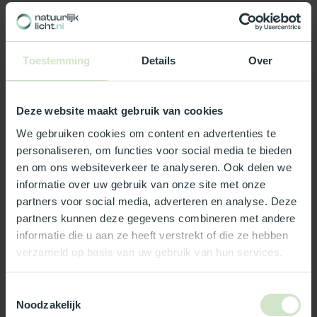
daglichtoplossing compleet!
Ontdek ons uitgebreide assortiment accessoires waarmee je jouw
lichtkoepel
of
platdakraam
naar een hoger niveau tilt. Maak jouw
Toestemming
Details
Over
keuze uit hoogwaardige materialen en essentiële extra's die
bijdragen aan de functionaliteit en stijl van jouw lichtdoorlatende
constructie.
Deze website maakt gebruik van cookies
Horren
We gebruiken cookies om content en advertenties te
Met onze
horren
geniet je van natuurlijk licht zonder ongewenste
personaliseren, om functies voor social media te bieden
gasten. Houd insecten buiten terwijl je de frisse lucht naar binnen
en om ons websiteverkeer te analyseren. Ook delen we
laat stromen. Kies de perfecte hor die past bij jouw lichtkoepel of
informatie over uw gebruik van onze site met onze
platdakraam en creëer een comfortabele en ongestoorde
partners voor social media, adverteren en analyse. Deze
leefomgeving.
partners kunnen deze gegevens combineren met andere
Zonwering
informatie die u aan ze heeft verstrekt of die ze hebben
verzameld op basis van uw gebruik van hun services.
Bescherm jezelf tegen de felle zonnestralen en reguleer het
binnenkomende licht met onze
zonwering
. Creëer een aangename
sfeer en controleer de lichtinval in jouw ruimte.
Toestemmingsselectie
Noodzakelijk