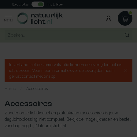
Excl. btw
Incl. btw
MENU
In verband met de zomervakantie kunnen de levertijden helaas
iets oplopen. Voor meer informatie over de levertijden neem
gerust contact met ons op.
Home
/
Accessoires
Accessoires
Zonder onze lichtkoepel en platdakraam accessoires is jouw
daglichtoplossing niet compleet. Bekijk de mogelijkheden en bestel
vandaag nog bij Natuurlijklicht.nl!