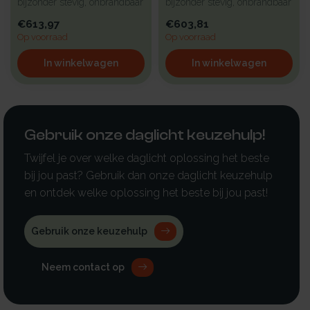
bijzonder stevig, onbrandbaar
bijzonder stevig, onbrandbaar
en uiterst geschikt voor in...
en uiterst geschikt voor in...
€613,97
€603,81
Op voorraad
Op voorraad
In winkelwagen
In winkelwagen
Gebruik onze daglicht keuzehulp!
Twijfel je over welke daglicht oplossing het beste
bij jou past? Gebruik dan onze daglicht keuzehulp
en ontdek welke oplossing het beste bij jou past!
Gebruik onze keuzehulp
Neem contact op