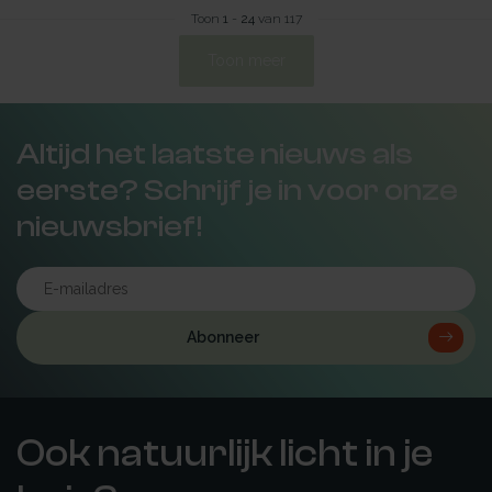
Toon
1
-
24
van 117
Toon meer
Altijd het laatste nieuws als
eerste? Schrijf je in voor onze
nieuwsbrief!
Abonneer
Ook natuurlijk licht in je