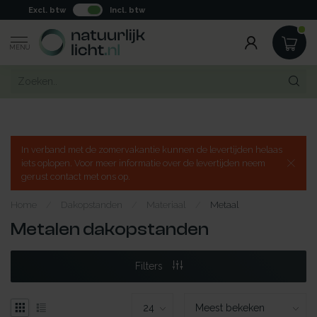
Excl. btw
Incl. btw
MENU
In verband met de zomervakantie kunnen de levertijden helaas
iets oplopen. Voor meer informatie over de levertijden neem
gerust contact met ons op.
Home
/
Dakopstanden
/
Materiaal
/
Metaal
Metalen dakopstanden
Filters