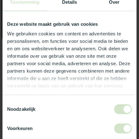
Toestemming
Details
Over
Gebruik onze keuzehulp
Deze website maakt gebruik van cookies
Neem contact op
We gebruiken cookies om content en advertenties te
personaliseren, om functies voor social media te bieden
en om ons websiteverkeer te analyseren. Ook delen we
informatie over uw gebruik van onze site met onze
partners voor social media, adverteren en analyse. Deze
partners kunnen deze gegevens combineren met andere
informatie die u aan ze heeft verstrekt of die ze hebben
verzameld op basis van uw gebruik van hun services.
Toestemmingsselectie
Noodzakelijk
SKYLUX
SKYLUX
Dakopstand - metaal -
Dakopstand - metaal -
Voorkeuren
rond - 180 cm
rond - 170 cm