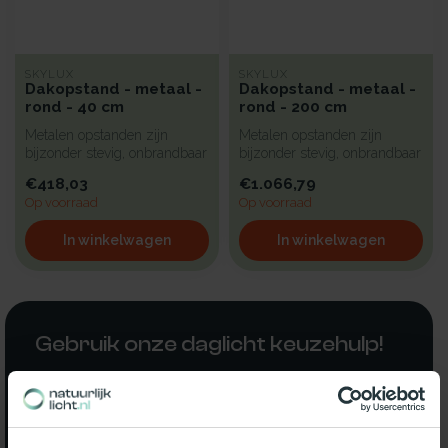
SKYLUX
SKYLUX
Dakopstand - metaal -
Dakopstand - metaal -
rond - 40 cm
rond - 200 cm
Metalen opstanden zijn
Metalen opstanden zijn
bijzonder stevig, onbrandbaar
bijzonder stevig, onbrandbaar
en uiterst geschikt voor in...
en uiterst geschikt voor in...
€418,03
€1.066,79
Op voorraad
Op voorraad
In winkelwagen
In winkelwagen
Gebruik onze daglicht keuzehulp!
Twijfel je over welke daglicht oplossing het beste
bij jou past? Gebruik dan onze daglicht keuzehulp
en ontdek welke oplossing het beste bij jou past!