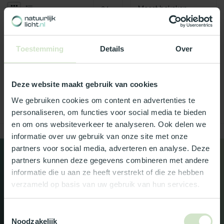
Geen producten gevonden!
Toestemming
Details
Over
GA VERDER MET WINKELEN
Deze website maakt gebruik van cookies
We gebruiken cookies om content en advertenties te
personaliseren, om functies voor social media te bieden
en om ons websiteverkeer te analyseren. Ook delen we
Toon
1
-
0
van 0
informatie over uw gebruik van onze site met onze
partners voor social media, adverteren en analyse. Deze
Altijd het laatste nieuws als
partners kunnen deze gegevens combineren met andere
informatie die u aan ze heeft verstrekt of die ze hebben
eerste? Schrijf je in voor onze
verzameld op basis van uw gebruik van hun services.
nieuwsbrief!
Toestemmingsselectie
Noodzakelijk