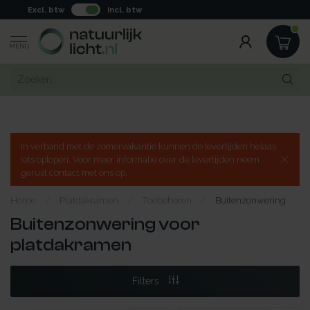
Excl. btw
Incl. btw
MENU
In verband met de zomervakantie kunnen de levertijden helaas
iets oplopen. Voor meer informatie over de levertijden neem
gerust contact met ons op.
Home
/
Platdakramen
/
Toebehoren
/
Buitenzonwering
Buitenzonwering voor
platdakramen
Filters