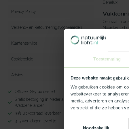
Benelux.
Privacy Policy
Vakkennis
Centraal in on
Verzend- en Retourneringsvoorwaarden
Noordwijkerhou
Onze gedreven
Klantenservice
onderscheiden 
Prijsvor
Toestemming
Cookiebeleid
Door onze jaren
hoeven doen.
Advies
Deze website maakt gebruik
We gebruiken cookies om cont
Officieel Skylux dealer!
websiteverkeer te analyseren
Gratis bezorging in Nederland, m.u.v. de
media, adverteren en analys
Waddeneilanden
verstrekt of die ze hebben v
99% uit voorraad leverbaar
3-5 werkdagen levertijd
Toestemmingsselectie
Noodzakelijk