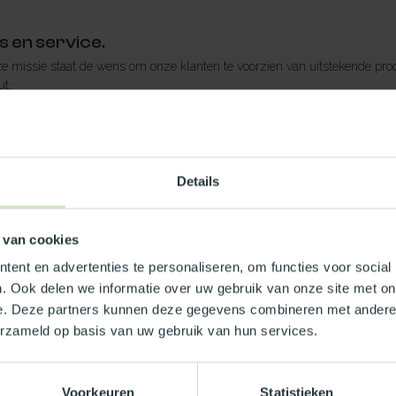
 en service.
ze missie staat de wens om onze klanten te voorzien van uitstekende pro
t.
 medewerkers in zowel de showroom alsmede onze helpdesk medewerke
wij ons van vele webshops waar de koepels niet het enige product is.
ming.
Details
 lange ervaring in de wereld van kunststoffen kunnen wij u altijd de sche
 van cookies
ent en advertenties te personaliseren, om functies voor social
. Ook delen we informatie over uw gebruik van onze site met on
e. Deze partners kunnen deze gegevens combineren met andere i
erzameld op basis van uw gebruik van hun services.
Voorkeuren
Statistieken