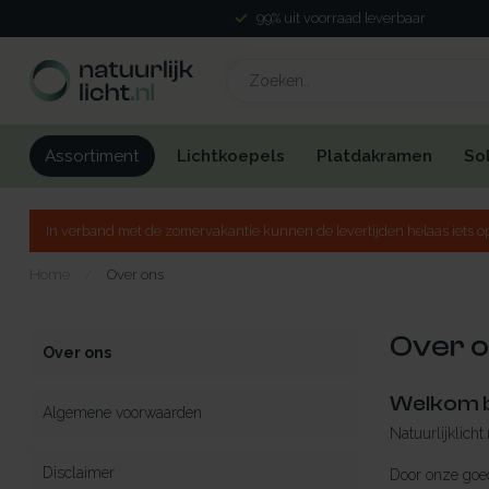
99% uit voorraad leverbaar
Lichtkoepels
Platdakramen
So
Assortiment
In verband met de zomervakantie kunnen de levertijden helaas iets op
Home
/
Over ons
Over 
Over ons
Welkom bi
Algemene voorwaarden
Natuurlijklicht
Disclaimer
Door onze goed