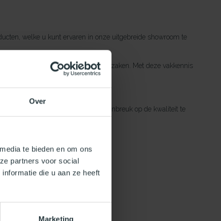
ducten, welke u kunt ervaren in onze uitgebreide showroom te
rs hebben uitstekende kennis van zaken. Met deze vakkennis
Over
rpste prijs aanbieden zonder hierbij inbreuk op de kwaliteit te
 media te bieden en om ons
ze partners voor social
nformatie die u aan ze heeft
Marketing