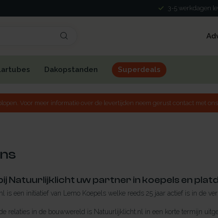
3-5 werkdagen lev
Ad
lartubes
Dakopstanden
Superdeals
lopen. Voor meer informatie over de levertijden neem gerust contact met ons
ons
j Natuurlijklicht uw partner in koepels en pla
.nl is een initiatief van Lemo Koepels welke reeds 25 jaar actief is in de v
e relaties in de bouwwereld is Natuurlijklicht.nl in een korte termijn u