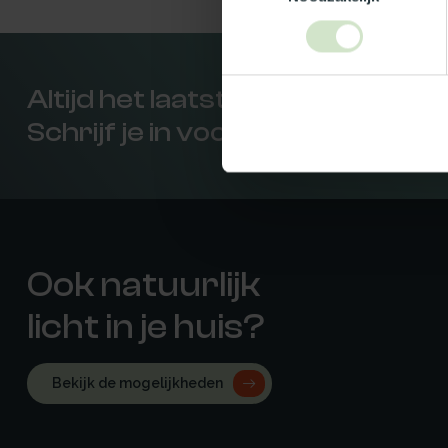
Altijd het laatste nieuws als ee
Schrijf je in voor onze nieuwsbr
Ook natuurlijk
licht in je huis?
Bekijk de mogelijkheden