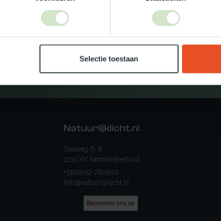
rste?
Selectie toestaan
ief!
Natuurlijklicht.nl
Gooweg 6-8
2211 XV Noordwijkerhout
+31(0)252-760500
info@natuurlijklicht.nl