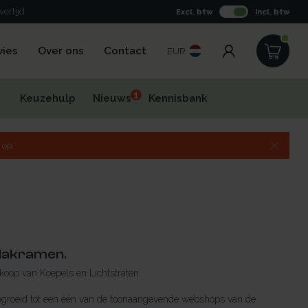
ertijd
Excl. btw
Incl. btw
vies
Over ons
Contact
EUR
1
Keuzehulp
Nieuws
Kennisbank
 op.
tdakramen.
erkoop van Koepels en Lichtstraten.
itgegroeid tot een één van de toonaangevende webshops van de