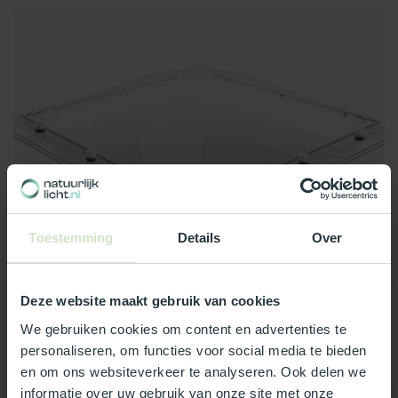
3. Wanneer kies ik voor een
Toestemming
Details
Over
enkelwandige lichtkoepel?
Deze website maakt gebruik van cookies
Enkelwandige koepels worden toegepast in buitensituatie
We gebruiken cookies om content en advertenties te
waar isolatie geen issue is....
personaliseren, om functies voor social media te bieden
Lees meer
en om ons websiteverkeer te analyseren. Ook delen we
informatie over uw gebruik van onze site met onze