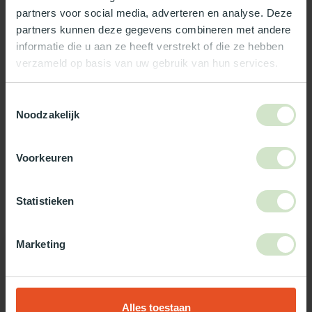
partners voor social media, adverteren en analyse. Deze
partners kunnen deze gegevens combineren met andere
informatie die u aan ze heeft verstrekt of die ze hebben
verzameld op basis van uw gebruik van hun services.
Toestemmingsselectie
Noodzakelijk
Voorkeuren
4. Wanneer kies ik voor een
Statistieken
dubbelwandige lichtkoepel?
Marketing
Dubbelwandige koepels worden toegepast in binnen
situaties met verwarmde ruimtes, door de goede isolatie
tegen een voordelige prijs zij...
Alles toestaan