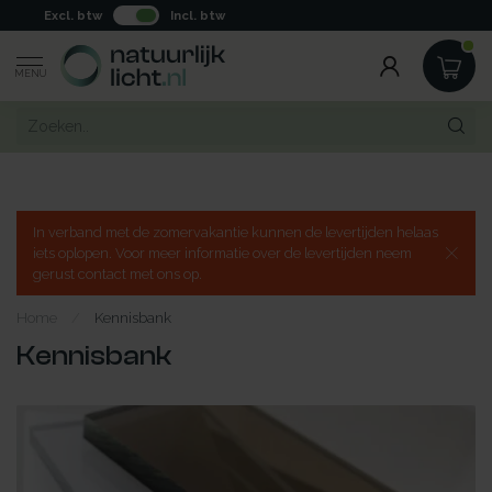
Excl. btw
Incl. btw
MENU
In verband met de zomervakantie kunnen de levertijden helaas
iets oplopen. Voor meer informatie over de levertijden neem
gerust contact met ons op.
Home
/
Kennisbank
Kennisbank