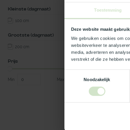
bi...
€271,34
Kleinste (dagmaat)
Toestemming
100 cm
Deze website maakt gebruik
Grootste (dagmaat)
We gebruiken cookies om cont
websiteverkeer te analyseren
200 cm
media, adverteren en analys
Ge
verstrekt of die ze hebben v
Prijs
Twij
Toestemmingsselectie
welk
Min
Max
Noodzakelijk