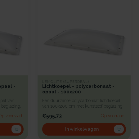
LEMOLITE (SUPERDEAL)
opaal -
Lichtkoepel - polycarbonaat -
opaal - 100x200
epel van
Een duurzame polycarbonaat lichtkoepel
 beglazing,
van 100x200 cm met kunststof beglazing,
b...
€595,73
Op voorraad
Op voorraad
In winkelwagen