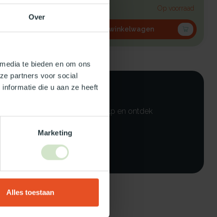
kunststof b...
€883,69
Op voorraad
Op voorraad
Over
In winkelwagen
 media te bieden en om ons
ze partners voor social
nformatie die u aan ze heeft
ebruik dan onze daglicht keuzehulp en ontdek
Marketing
Alles toestaan
Superdeal