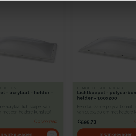
KLICHT.NL
LEMOLITE (SUPERDEAL)
el - acrylaat - helder -
Lichtkoepel - polycarbon
helder - 100x200
e acrylaat lichtkoepel van
Een duurzame polycarbonaat li
met een heldere kunststof
van 100x200 cm met heldere k
begl...
€595,73
Op voorraad
In winkelwagen
In winkelwagen