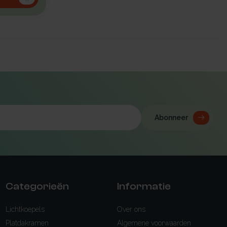
Abonneer
Categorieën
Informatie
Lichtkoepels
Over ons
Platdakramen
Algemene voorwaarden