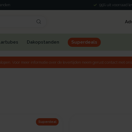
landen
99% uit voorraad l
Ad
lartubes
Dakopstanden
Superdeals
lopen. Voor meer informatie over de levertijden neem gerust contact met ons
Superdeal