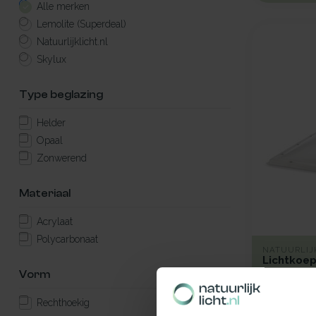
Alle merken
Lemolite (Superdeal)
Natuurlijklicht.nl
Skylux
Type beglazing
Helder
Opaal
Zonwerend
Materiaal
Acrylaat
Polycarbonaat
NATUURLIJ
Lichtkoep
100x200
Vorm
Een duurzam
Rechthoekig
100x200 cm 