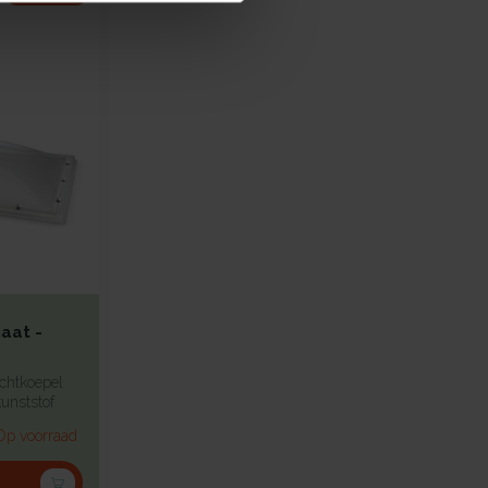
aat -
chtkoepel
unststof
Op voorraad