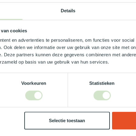
b...
€661,56
Op voorraad
Details
In winkelwagen
In winkelwagen
 van cookies
ent en advertenties te personaliseren, om functies voor social
. Ook delen we informatie over uw gebruik van onze site met on
e. Deze partners kunnen deze gegevens combineren met andere i
bruik onze daglicht keuzehulp!
erzameld op basis van uw gebruik van hun services.
fel je over welke daglicht oplossing het beste bij jou past? G
e oplossing het beste bij jou past!
Voorkeuren
Statistieken
Gebruik onze keuzehulp
Neem contact op
Selectie toestaan