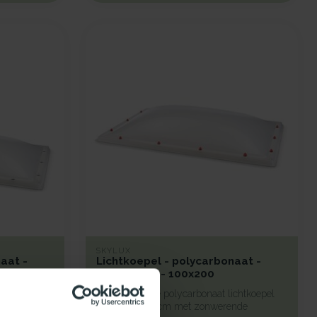
SKYLUX
aat -
Lichtkoepel - polycarbonaat -
zonwerend - 100x200
chtkoepel
Een duurzame polycarbonaat lichtkoepel
 beglazing,
van 100x200 cm met zonwerende