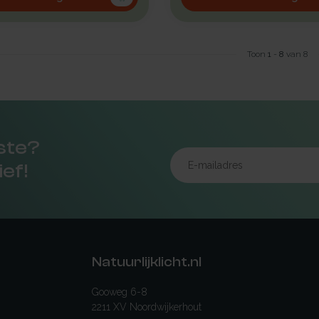
Toon
1
-
8
van 8
rste?
ief!
Natuurlijklicht.nl
Gooweg 6-8
2211 XV Noordwijkerhout