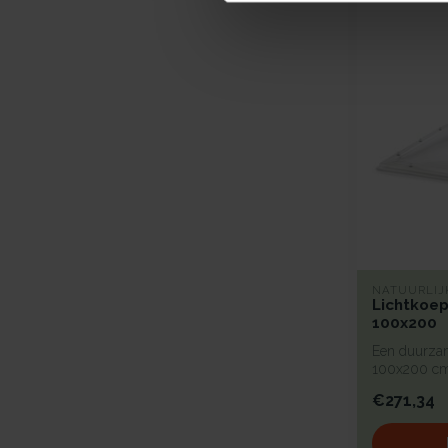
NATUURLIJ
Lichtkoep
100x200
Een duurzam
100x200 cm 
begla...
€271,34