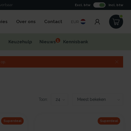
everbaar
Excl. btw
Incl. btw
vies
Over ons
Contact
EUR
1
Keuzehulp
Nieuws
Kennisbank
 op.
Toon:
Superdeal
Superdeal