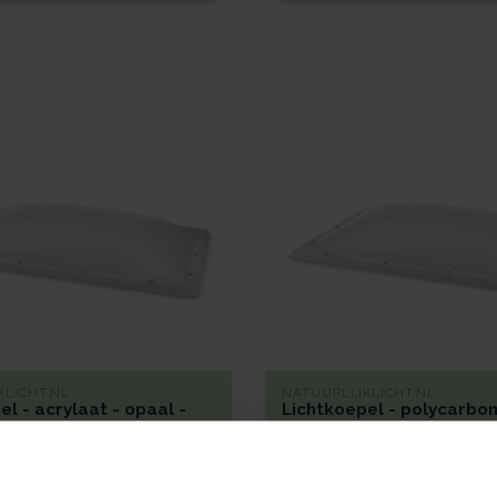
KLICHT.NL
NATUURLIJKLICHT.NL
el - acrylaat - opaal -
Lichtkoepel - polycarbon
opaal - 100x200
e acrylaat lichtkoepel van
Een duurzame polycarbonaat li
met een kunststof beglazing,
van 100x200 cm met kunststof