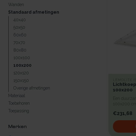
Wanden
Standaard afmetingen
40x40
50x50
60x60
70x70
80x80
100x100
100x200
120x120
LEMOLITE (
150x150
Lichtkoep
Overige afmetingen
100x200
Materiaal
Een duurzam
Toebehoren
100x200 cm 
begla...
Toepassing
€231,68
Merken