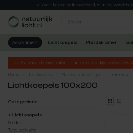
Gratis bezorging in Nederland, m.u.v. de Waddenei
Lichtkoepels
Platdakramen
So
Assortiment
In verband met de zomervakantie kunnen de levertijden helaas iets op
Home
/
Lichtkoepels
/
Standaard afmetingen
/
100x200
Lichtkoepels 100x200
Categorieën
Lichtkoepels
Soorten
Type beglazing