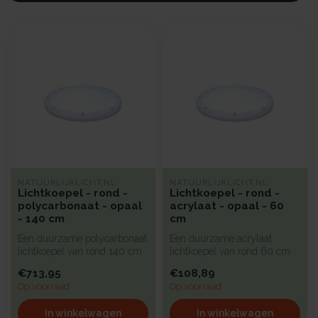
NATUURLIJKLICHT.NL
NATUURLIJKLICHT.NL
Lichtkoepel - rond -
Lichtkoepel - rond -
polycarbonaat - opaal
acrylaat - opaal - 60
- 140 cm
cm
Een duurzame polycarbonaat
Een duurzame acrylaat
lichtkoepel van rond 140 cm
lichtkoepel van rond 60 cm
met kunststof beglazing, ...
met een kunststof beglazing,
€713,95
€108,89
bi...
Op voorraad
Op voorraad
In winkelwagen
In winkelwagen