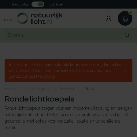
Excl. btw
Incl. btw
MENU
In verband met de zomervakantie kunnen de levertijden helaas
iets oplopen. Voor meer informatie over de levertijden neem
gerust contact met ons op.
Home
/
Lichtkoepels
/
Soorten
/
Rond
Ronde lichtkoepels
Ronde lichtkoepels zorgen voor een moderne uitstraling en brengen
natuurlijk licht in huis. Perfect voor elke ruimte waar extra daglicht
gewenst is, met opties voor ventilatie, isolatie en verschillende
maten.