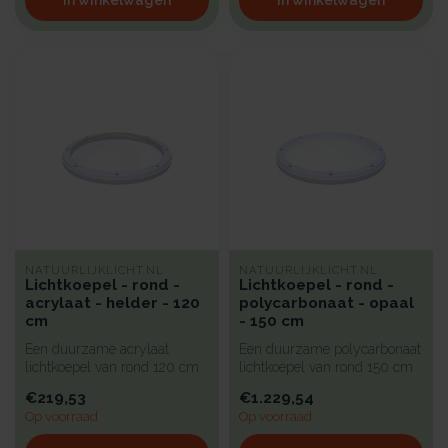
NATUURLIJKLICHT.NL
NATUURLIJKLICHT.NL
Lichtkoepel - rond -
Lichtkoepel - rond -
acrylaat - helder - 120
polycarbonaat - opaal
cm
- 150 cm
Een duurzame acrylaat
Een duurzame polycarbonaat
lichtkoepel van rond 120 cm
lichtkoepel van rond 150 cm
met een heldere kunststof
met kunststof beglazing, ...
€219,53
€1.229,54
begl...
Op voorraad
Op voorraad