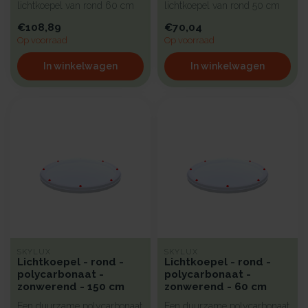
lichtkoepel van rond 60 cm
lichtkoepel van rond 50 cm
met een heldere kunststof
met een heldere kunststof
€108,89
€70,04
begla...
begla...
Op voorraad
Op voorraad
In winkelwagen
In winkelwagen
SKYLUX
SKYLUX
Lichtkoepel - rond -
Lichtkoepel - rond -
polycarbonaat -
polycarbonaat -
zonwerend - 150 cm
zonwerend - 60 cm
Een duurzame polycarbonaat
Een duurzame polycarbonaat