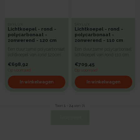
SKYLUX
SKYLUX
Lichtkoepel - rond -
Lichtkoepel - rond -
polycarbonaat -
polycarbonaat -
zonwerend - 120 cm
zonwerend - 110 cm
Een duurzame polycarbonaat
Een duurzame polycarbonaat
lichtkoepel van rond 120cm
lichtkoepel van rond 110 cm
met zonwerende kunststof
met zonwerende kunststof ...
€698,92
€709,45
b...
Op voorraad
Op voorraad
In winkelwagen
In winkelwagen
Toon
1
-
24
van 71
Toon meer