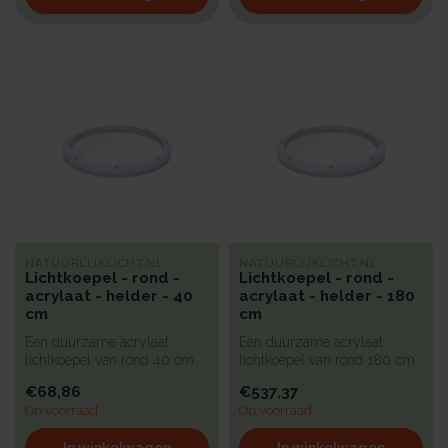
NATUURLIJKLICHT.NL
NATUURLIJKLICHT.NL
Lichtkoepel - rond -
Lichtkoepel - rond -
acrylaat - helder - 40
acrylaat - helder - 180
cm
cm
Een duurzame acrylaat
Een duurzame acrylaat
lichtkoepel van rond 40 cm
lichtkoepel van rond 180 cm
met een heldere kunststof
met een heldere kunststof
€68,86
€537,37
begla...
begl...
Op voorraad
Op voorraad
In winkelwagen
In winkelwagen