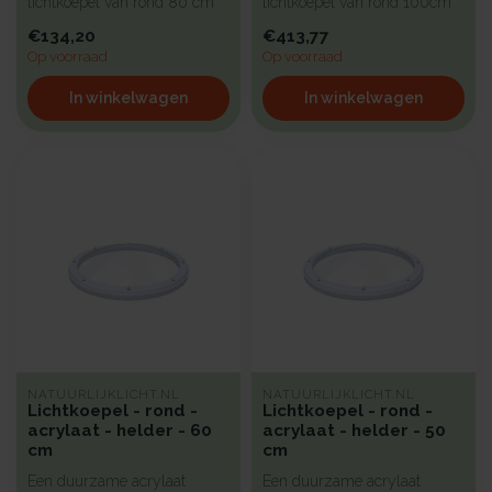
lichtkoepel van rond 80 cm
lichtkoepel van rond 100cm
met een kunststof beglazing,
met kunststof beglazing, b...
€134,20
€413,77
bi...
Op voorraad
Op voorraad
In winkelwagen
In winkelwagen
NATUURLIJKLICHT.NL
NATUURLIJKLICHT.NL
Lichtkoepel - rond -
Lichtkoepel - rond -
acrylaat - helder - 60
acrylaat - helder - 50
cm
cm
Een duurzame acrylaat
Een duurzame acrylaat