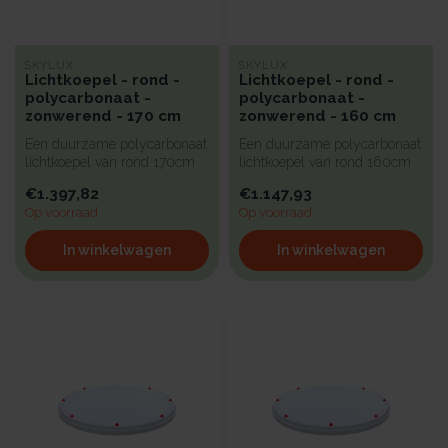
SKYLUX
SKYLUX
Lichtkoepel - rond -
Lichtkoepel - rond -
polycarbonaat -
polycarbonaat -
zonwerend - 170 cm
zonwerend - 160 cm
Een duurzame polycarbonaat
Een duurzame polycarbonaat
lichtkoepel van rond 170cm
lichtkoepel van rond 160cm
met zonwerende kunststof
met zonwerende kunststof
€1.397,82
€1.147,93
b...
b...
Op voorraad
Op voorraad
In winkelwagen
In winkelwagen