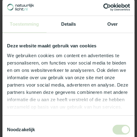
Toestemming
Details
Over
Deze website maakt gebruik van cookies
SKYLUX
SKYLUX
We gebruiken cookies om content en advertenties te
Lichtkoepel - rond -
Lichtkoepel - rond -
polycarbonaat -
polycarbonaat -
personaliseren, om functies voor social media te bieden
zonwerend - 80 cm
zonwerend - 70 cm
en om ons websiteverkeer te analyseren. Ook delen we
Een duurzame polycarbonaat
Een duurzame polycarbonaat
informatie over uw gebruik van onze site met onze
lichtkoepel van rond 80cm
lichtkoepel van rond 70cm
partners voor social media, adverteren en analyse. Deze
met zonwerende kunststof
met zonwerende kunststof
€421,26
€360,95
partners kunnen deze gegevens combineren met andere
be...
be...
Op voorraad
Op voorraad
informatie die u aan ze heeft verstrekt of die ze hebben
verzameld op basis van uw gebruik van hun services.
In winkelwagen
In winkelwagen
Toestemmingsselectie
Noodzakelijk