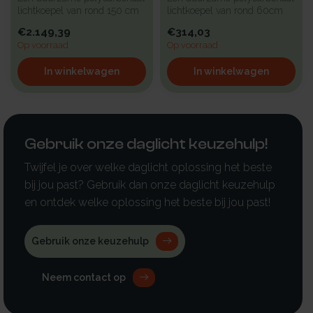
lichtkoepel van rond 150 cm
lichtkoepel van rond 60cm
met zonwerende kunststof ...
met zonwerende kunststof
€2.149,39
€314,03
be...
Op voorraad
Op voorraad
In winkelwagen
In winkelwagen
Gebruik onze daglicht keuzehulp!
Twijfel je over welke daglicht oplossing het beste
bij jou past? Gebruik dan onze daglicht keuzehulp
en ontdek welke oplossing het beste bij jou past!
Gebruik onze keuzehulp
Neem contact op