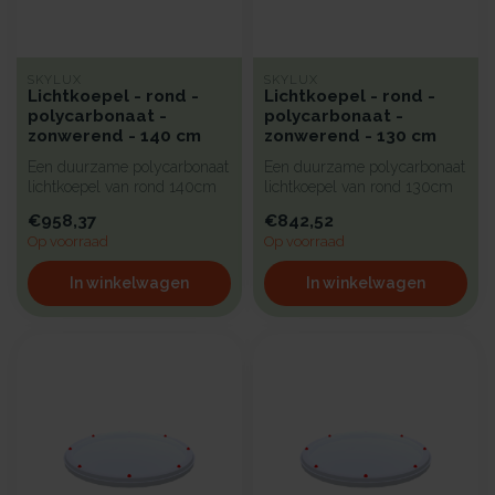
SKYLUX
SKYLUX
Lichtkoepel - rond -
Lichtkoepel - rond -
polycarbonaat -
polycarbonaat -
zonwerend - 140 cm
zonwerend - 130 cm
Een duurzame polycarbonaat
Een duurzame polycarbonaat
lichtkoepel van rond 140cm
lichtkoepel van rond 130cm
met zonwerende kunststof
met zonwerende kunststof
€958,37
€842,52
b...
b...
Op voorraad
Op voorraad
In winkelwagen
In winkelwagen