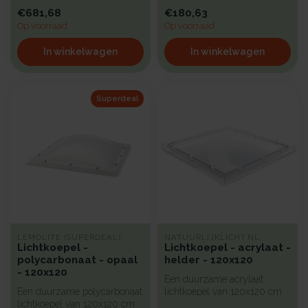
met zonwerende kunststof
bi...
€681,68
€180,63
b...
Op voorraad
Op voorraad
In winkelwagen
In winkelwagen
Superdeal
LEMOLITE (SUPERDEAL)
NATUURLIJKLICHT.NL
Lichtkoepel -
Lichtkoepel - acrylaat -
polycarbonaat - opaal
helder - 120x120
- 120x120
Een duurzame acrylaat
Een duurzame polycarbonaat
lichtkoepel van 120x120 cm
lichtkoepel van 120x120 cm
met een heldere kunststof