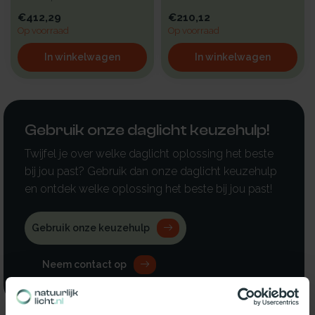
met kunststof beglazing, b...
begla...
€412,29
€210,12
Op voorraad
Op voorraad
In winkelwagen
In winkelwagen
Gebruik onze daglicht keuzehulp!
Twijfel je over welke daglicht oplossing het beste
bij jou past? Gebruik dan onze daglicht keuzehulp
en ontdek welke oplossing het beste bij jou past!
Gebruik onze keuzehulp
Neem contact op