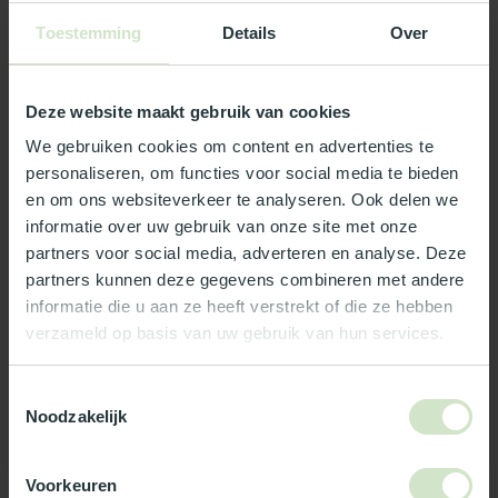
Toestemming
Details
Over
Deze website maakt gebruik van cookies
We gebruiken cookies om content en advertenties te
personaliseren, om functies voor social media te bieden
en om ons websiteverkeer te analyseren. Ook delen we
informatie over uw gebruik van onze site met onze
partners voor social media, adverteren en analyse. Deze
NATUURLIJKLICHT.NL
NATUURLIJKLICHT.NL
Lichtkoepel -
Lichtkoepel - acrylaat -
partners kunnen deze gegevens combineren met andere
polycarbonaat - opaal
opaal - 120x120
informatie die u aan ze heeft verstrekt of die ze hebben
- 120x120
Een duurzame acrylaat
verzameld op basis van uw gebruik van hun services.
Een duurzame polycarbonaat
lichtkoepel van 120x120 cm
lichtkoepel van 120x120 cm
met een kunststof beglazing,
met kunststof beglazing, b...
bi...
Toestemmingsselectie
€495,00
€210,12
Noodzakelijk
Op voorraad
Op voorraad
In winkelwagen
In winkelwagen
Voorkeuren