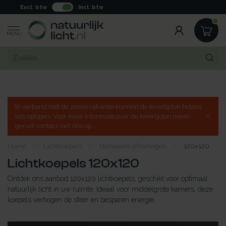
Excl. btw
Incl. btw
MENU
In verband met de zomervakantie kunnen de levertijden helaas
iets oplopen. Voor meer informatie over de levertijden neem
gerust contact met ons op.
Home
/
Lichtkoepels
/
Standaard afmetingen
/
120x120
Lichtkoepels 120x120
Ontdek ons aanbod 120x120 lichtkoepels, geschikt voor optimaal
natuurlijk licht in uw ruimte. Ideaal voor middelgrote kamers, deze
koepels verhogen de sfeer en besparen energie.