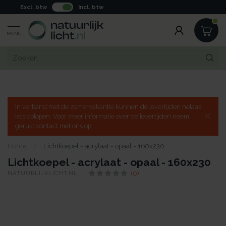
Excl. btw
Incl. btw
MENU
In verband met de zomervakantie kunnen de levertijden helaas
iets oplopen. Voor meer informatie over de levertijden neem
gerust contact met ons op.
Home
/
Lichtkoepel - acrylaat - opaal - 160x230
Lichtkoepel - acrylaat - opaal - 160x230
NATUURLIJKLICHT.NL
(0)