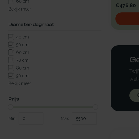
kunststof b..
60 cm
€476,80
Bekijk meer
Diameter dagmaat
40 cm
50 cm
60 cm
Ge
70 cm
80 cm
Twij
90 cm
welk
Bekijk meer
Prijs
Min
Max