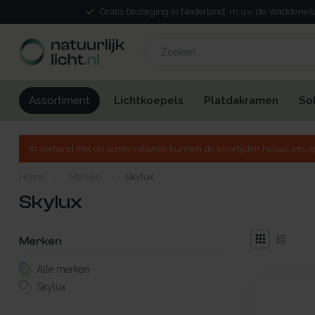
Gratis bezorging in Nederland, m.u.v. de Waddenei
Lichtkoepels
Platdakramen
So
Assortiment
In verband met de zomervakantie kunnen de levertijden helaas iets op
Home
/
Merken
/
Skylux
Skylux
Merken
Alle merken
Skylux