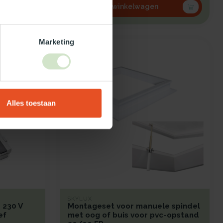
In winkelwagen
Marketing
Alles toestaan
SKYLUX
 230 V
Montageset voor manuele spindel
ef
met oog of buis voor pvc-opstand