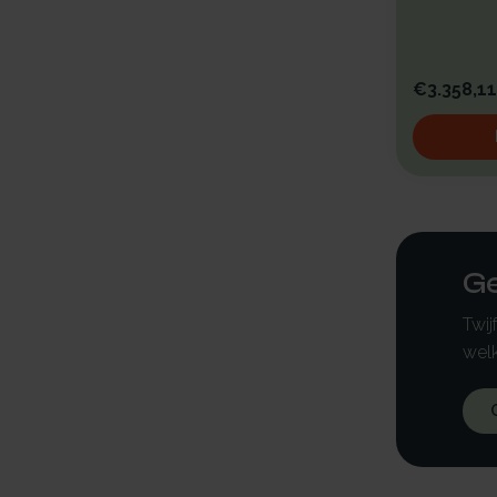
€3.358,11
Ge
Twij
welk