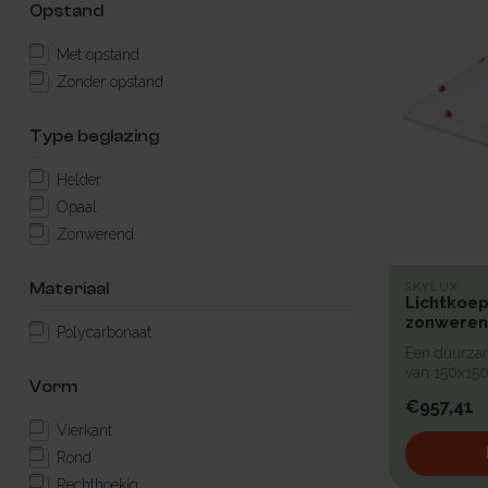
Opstand
Met opstand
Zonder opstand
Type beglazing
Helder
Opaal
Zonwerend
Materiaal
SKYLUX
Lichtkoep
zonweren
Polycarbonaat
Een duurzam
van 150x150
Vorm
b...
€957,41
Vierkant
Rond
Rechthoekig