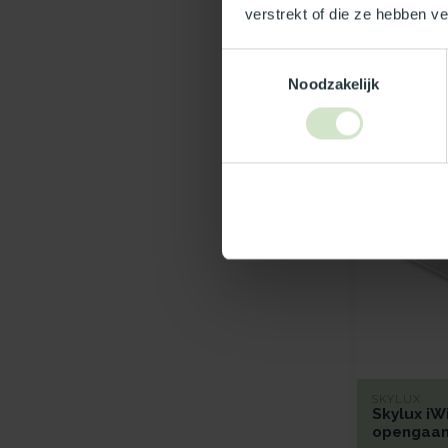
verstrekt of die ze hebben v
Toestemmingsselectie
Noodzakelijk
SKYLUX
Skylux iW
opengaan