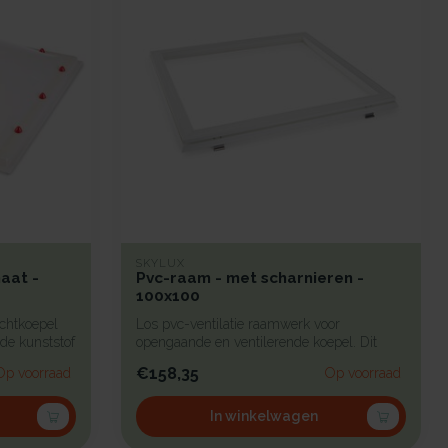
SKYLUX
aat -
Pvc-raam - met scharnieren -
100x100
chtkoepel
Los pvc-ventilatie raamwerk voor
e kunststof
opengaande en ventilerende koepel. Dit
pvc-raam...
€158,35
Op voorraad
Op voorraad
In winkelwagen