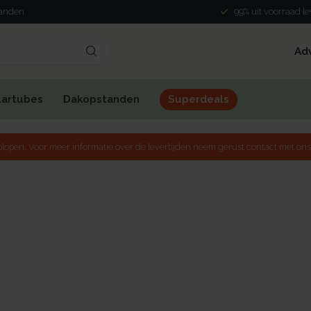
landen
99% uit voorraad l
Ad
lartubes
Dakopstanden
Superdeals
lopen. Voor meer informatie over de levertijden neem gerust contact met ons