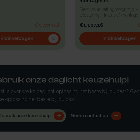
montageset
Elektrische kettingmotor 230 V,
telesturing - inclusief montage 
€1.107,16
Op voorraad
In winkelwagen
In winkelwagen
bruik onze daglicht keuzehulp!
fel je over welke daglicht oplossing het beste bij jou past? G
e oplossing het beste bij jou past!
Gebruik onze keuzehulp
Neem contact op