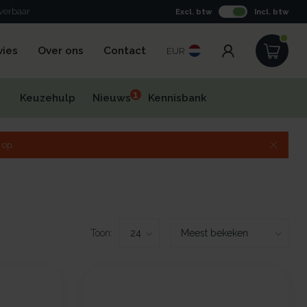
everbaar
Excl. btw
Incl. btw
vies
Over ons
Contact
EUR
1
Keuzehulp
Nieuws
Kennisbank
 op.
Toon: