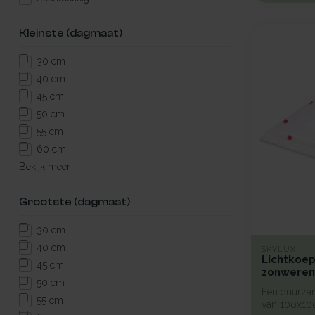
Kleinste (dagmaat)
30 cm
40 cm
45 cm
50 cm
55 cm
60 cm
Bekijk meer
Grootste (dagmaat)
30 cm
40 cm
SKYLUX
Lichtkoep
45 cm
zonweren
50 cm
Een duurzam
55 cm
van 100x10