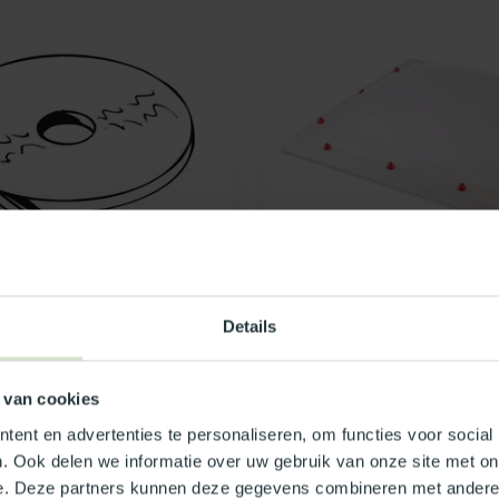
SKYLUX
Details
dig klevende band 12x2
Lichtkoepel - polycarbon
 lichtkoepelschalen. rol
zonwerend - 80x80
Een duurzame polycarbonaat li
 van cookies
van 80x80 cm met zonwerende
beg...
ent en advertenties te personaliseren, om functies voor social
. Ook delen we informatie over uw gebruik van onze site met on
€565,83
Op voorraad
e. Deze partners kunnen deze gegevens combineren met andere i