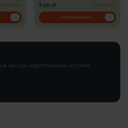
be...
€331,27
Op voorraad
Op voorraad
In winkelwagen
ebruik dan onze daglicht keuzehulp en ontdek