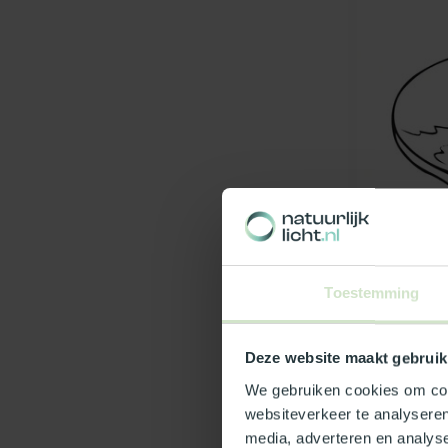
SKYLUX
Toestemming
Dubbelzij
mm tussen
50 m (wit)
Deze website maakt gebruik
We gebruiken cookies om cont
websiteverkeer te analyseren
€59,25
media, adverteren en analys