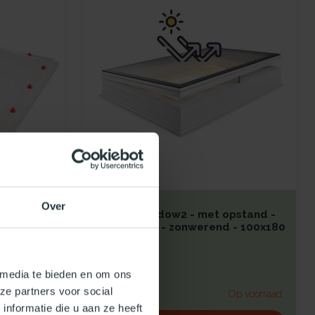
SKYLUX
Over
aat -
Skylux iWindow2 - met opstand -
opengaand - zonwerend - 100x180
- LED
chtkoepel
 kunststof
 media te bieden en om ons
ze partners voor social
€3.560,26
Op voorraad
Op voorraad
nformatie die u aan ze heeft