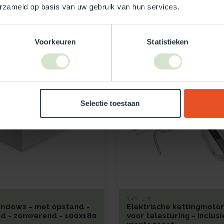
In winkelwagen
In winkelwagen
erzameld op basis van uw gebruik van hun services.
Voorkeuren
Statistieken
Selectie toestaan
SKYLUX
indow2 - met opstand -
Elektrische kettingmotor
d - zonwerend - 100x180
voor telesturing - Inclusi