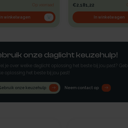
.
d...
€2.181,22
Op voorraad
In winkelwagen
In winkelwagen
bruik onze daglicht keuzehulp!
fel je over welke daglicht oplossing het beste bij jou past? G
e oplossing het beste bij jou past!
Gebruik onze keuzehulp
Neem contact op