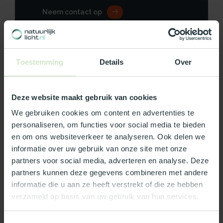
Neem contact op
Toestemming
Details
Over
Productomschrijving
Deze website maakt gebruik van cookies
Specificaties
We gebruiken cookies om content en advertenties te
Reviews
personaliseren, om functies voor social media te bieden
en om ons websiteverkeer te analyseren. Ook delen we
informatie over uw gebruik van onze site met onze
Wat ons écht bijzonder maakt:
partners voor social media, adverteren en analyse. Deze
partners kunnen deze gegevens combineren met andere
Officieel Skylux dealer!
informatie die u aan ze heeft verstrekt of die ze hebben
Gratis bezorging in Nederland, m.u.v. de Waddeneilanden
verzameld op basis van uw gebruik van hun services.
99% uit voorraad leverbaar
3-5 werkdagen levertijd