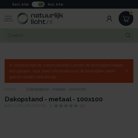
Excl. btw
Incl. btw
MENU
In verband met de zomervakantie kunnen de levertijden helaas
iets oplopen. Voor meer informatie over de levertijden neem
gerust contact met ons op.
Home
/
Dakopstand - metaal - 100x100
Dakopstand - metaal - 100x100
NATUURLIJKLICHT.NL
(0)