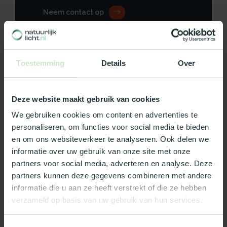
Neem contact op
Toestemming
Details
Over
Productomschrijving
Deze website maakt gebruik van cookies
Specificaties
We gebruiken cookies om content en advertenties te
Reviews
personaliseren, om functies voor social media te bieden
en om ons websiteverkeer te analyseren. Ook delen we
informatie over uw gebruik van onze site met onze
Wat ons écht bijzonder maakt:
partners voor social media, adverteren en analyse. Deze
partners kunnen deze gegevens combineren met andere
Officieel Skylux dealer!
informatie die u aan ze heeft verstrekt of die ze hebben
Gratis bezorging in Nederland, m.u.v. de Waddeneilanden
verzameld op basis van uw gebruik van hun services.
99% uit voorraad leverbaar
3-5 werkdagen levertijd