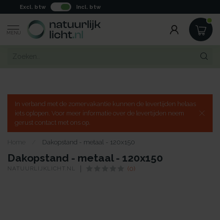
Excl. btw
Incl. btw
MENU
In verband met de zomervakantie kunnen de levertijden helaas
iets oplopen. Voor meer informatie over de levertijden neem
gerust contact met ons op.
Home
/
Dakopstand - metaal - 120x150
Dakopstand - metaal - 120x150
NATUURLIJKLICHT.NL
(0)