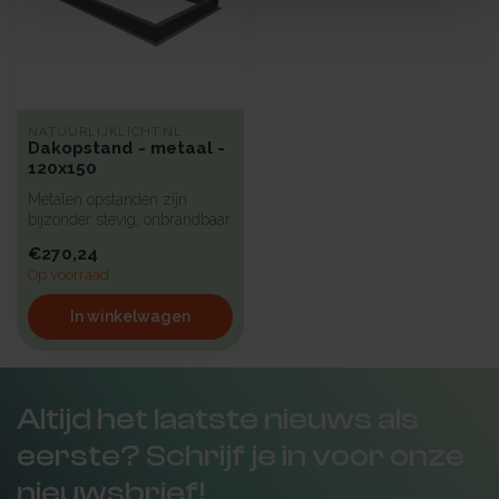
NATUURLIJKLICHT.NL
Dakopstand - metaal -
120x150
Metalen opstanden zijn
bijzonder stevig, onbrandbaar
en uiterst geschikt voor in...
€270,24
Op voorraad
In winkelwagen
Altijd het laatste nieuws als
eerste? Schrijf je in voor onze
nieuwsbrief!