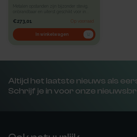
Metalen opstanden zijn bijzonder stevig,
onbrandbaar en uiterst geschikt voor in...
€273,01
Op voorraad
In winkelwagen
Altijd het laatste nieuws als ee
Schrijf je in voor onze nieuwsbr