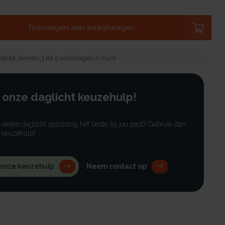
Toevoegen aan winkelwagen
steld, binnen 3 tot 5 werkdagen in huis!
 onze daglicht keuzehulp!
r welke daglicht oplossing het beste bij jou past? Gebruik dan
 keuzehulp!
 onze keuzehulp
Neem contact op