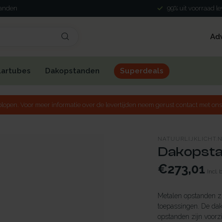
landen
99% uit voorraad l
Ad
lartubes
Dakopstanden
Superdeals
lopen. Voor meer informatie over de levertijden neem gerust contact met ons
NATUURLIJKLICHT.
Dakopstan
€273,01
Incl. 
Metalen opstanden zij
toepassingen. De dak
opstanden zijn voorzi