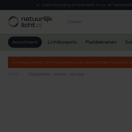
Gratis bezorging in Nederland, m.u.v. de Waddenei
Lichtkoepels
Platdakramen
So
Assortiment
In verband met de zomervakantie kunnen de levertijden helaas iets op
Home
/
Dakopstand - metaal - 140x140