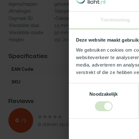
eigenschappen
geïsoleerde opstanden)
Afmetingen
Toleranties op diameter
Dagmaat (B)
=Dakopening (C)
Toestemming
Wanddikte staal
1,5 mm
Wanddikte isolatie
50
Hoogtes
150, 200, 250, 300, 400 en 500 mm
Deze website maakt gebruik
We gebruiken cookies om cont
Specificaties
websiteverkeer te analyseren
media, adverteren en analys
EAN Code
541297000690
verstrekt of die ze hebben v
SKU
690
Toestemmingsselectie
Noodzakelijk
Reviews
0
/
5
0
sterren op basis van
0
beoordelingen