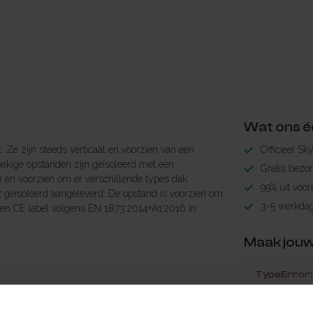
Wat ons é
. Ze zijn steeds verticaal en voorzien van een
Officieel Sk
ekige opstanden zijn geïsoleerd met een
Gratis bezo
) en voorzien om er verschillende types dak
99% uit voor
t geïsoleerd aangeleverd. De opstand is voorzien om
3-5 werkdag
 een CE label volgens EN 1873:2014+A1:2016 in
Maak jouw
TypeError: 
https://www.
/m²K. Uup*-waarde: 0,51 W/m²K (van de