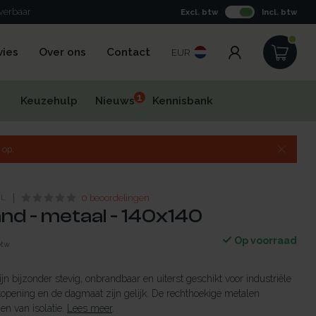
everbaar
Excl. btw
Incl. btw
vies
Over ons
Contact
EUR
1
Keuzehulp
Nieuws
Kennisbank
 op.
NL
0 beoordelingen
d - metaal - 140x140
Op voorraad
btw
n bijzonder stevig, onbrandbaar en uiterst geschikt voor industriële
opening en de dagmaat zijn gelijk. De rechthoekige metalen
en van isolatie.
Lees meer
.