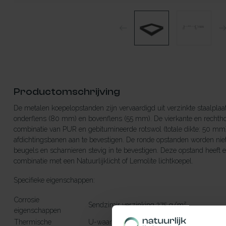
Productomschrijving
De metalen koepelopstanden zijn vervaardigd uit verzinkte staalplaat
onderflens (80 mm) en bovenflens (55 mm). De vierkante en rechtho
combinatie van PUR en gebitumineerde rotswol (totale dikte: 50 mm
afdichtingsbanen aan te bevestigen. De ronde opstanden worden nie
beugels en scharnieren stevig in te bevestigen. Deze opstand heeft
combinatie met een Natuurlijklicht of Lemolite lichtkoepel.
Specifieke eigenschappen:
Corrosie
Sendzimir verzinking 275 g/m²
eigenschappen
Thermische
U-waarde van de isolatie bedraagt 0,56 W