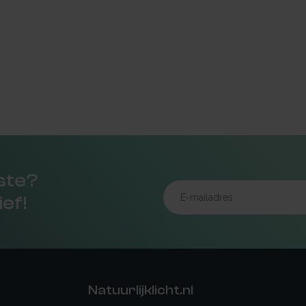
rste?
ief!
Natuurlijklicht.nl