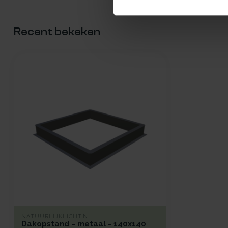
Recent bekeken
NATUURLIJKLICHT.NL
Dakopstand - metaal - 140x140