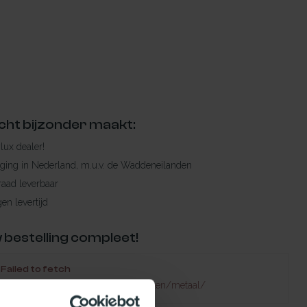
cht bijzonder maakt:
ylux dealer!
rging in Nederland, m.u.v. de Waddeneilanden
raad leverbaar
en levertijd
 bestelling compleet!
Failed to fetch
natuurlijklicht.nl/dakopstanden/soorten/metaal/