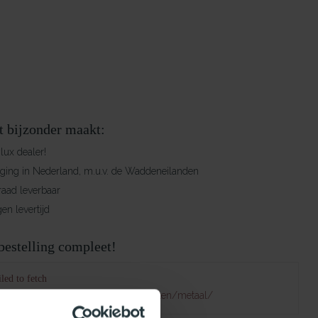
t bijzonder maakt:
ylux dealer!
rging in Nederland, m.u.v. de Waddeneilanden
raad leverbaar
en levertijd
estelling compleet!
led to fetch
natuurlijklicht.nl/dakopstanden/soorten/metaal/