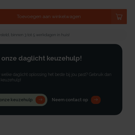
Toevoegen aan winkelwagen
steld, binnen 3 tot 5 werkdagen in huis!
 onze daglicht keuzehulp!
r welke daglicht oplossing het beste bij jou past? Gebruik dan
 keuzehulp!
 onze keuzehulp
Neem contact op