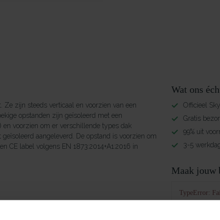
Wat ons éch
. Ze zijn steeds verticaal en voorzien van een
Officieel Sk
ekige opstanden zijn geïsoleerd met een
Gratis bezo
) en voorzien om er verschillende types dak
99% uit voor
t geïsoleerd aangeleverd. De opstand is voorzien om
3-5 werkdag
 een CE label volgens EN 1873:2014+A1:2016 in
Maak jouw b
TypeError: Fai
https://www.
/m²K. Uup*-waarde: 0,51 W/m²K (van de