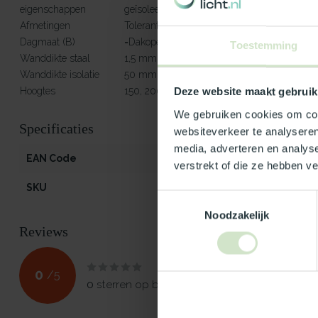
eigenschappen
geïsoleerde opstanden)
Afmetingen
Toleranties op diameter
Dagmaat (B)
=Dakopening (C)
Toestemming
Wanddikte staal
1,5 mm
Wanddikte isolatie
50
Hoogtes
150, 200, 250, 300, 400 en 500 mm
Deze website maakt gebruik
We gebruiken cookies om cont
Specificaties
websiteverkeer te analyseren
media, adverteren en analys
EAN Code
541297030045
verstrekt of die ze hebben v
SKU
30045
Toestemmingsselectie
Noodzakelijk
Reviews
0
/
5
0
sterren op basis van
0
beoordelingen