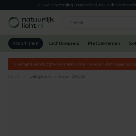
99% uit voorraad leverbaar
Lichtkoepels
Platdakramen
So
Assortiment
In verband met de zomervakantie kunnen de levertijden helaas iets op
Home
/
Dakopstand - metaal - 60x130