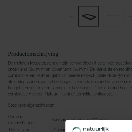
Productomschrijving
De metalen koepelopstanden zijn vervaardigd uit verzinkte staalplaat
onderflens (80 mm) en bovenflens (55 mm). De vierkante en rechtho
combinatie van PUR en gebitumineerde rotswol (totale dikte: 50 mm
afdichtingsbanen aan te bevestigen. De ronde opstanden worden nie
beugels en scharnieren stevig in te bevestigen. Deze opstand heeft
combinatie met een Natuurlijklicht of Lemolite lichtkoepel.
Specifieke eigenschappen:
Corrosie
Sendzimir verzinking 275 g/m²
eigenschappen
Thermische
U-waarde van de isolatie bedraagt 0,56 W