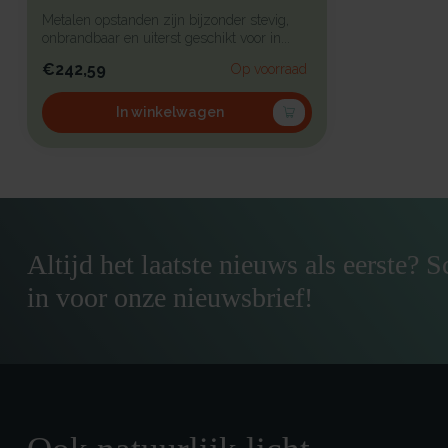
Metalen opstanden zijn bijzonder stevig,
onbrandbaar en uiterst geschikt voor in...
€242,59
Op voorraad
In winkelwagen
Altijd het laatste nieuws als eerste? Sc
in voor onze nieuwsbrief!