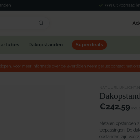
3-5 werkdagen lev
Ad
lartubes
Dakopstanden
Superdeals
lopen. Voor meer informatie over de levertijden neem gerust contact met ons
NATUURLIJKLICHT.
Dakopstand
€242,59
Incl.
Metalen opstanden zij
toepassingen. De dak
opstanden zijn voorzi