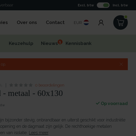
ertijd
Excl. btw
Incl. btw
vies
Over ons
Contact
EUR
1
Keuzehulp
Nieuws
Kennisbank
 op.
NL
0 beoordelingen
 - metaal - 60x130
Op voorraad
 btw
n bijzonder stevig, onbrandbaar en uiterst geschikt voor industriële
opening en de dagmaat zijn gelijk. De rechthoekige metalen
en van isolatie.
Lees meer
.