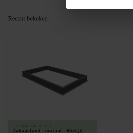
Recent bekeken
NATUURLIJKLICHT.NL
Dakopstand - metaal - 60x130