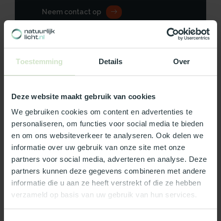
Neem contact op
Toestemming
Details
Over
Productomschrijving
Deze website maakt gebruik van cookies
Specificaties
We gebruiken cookies om content en advertenties te
Reviews
personaliseren, om functies voor social media te bieden
en om ons websiteverkeer te analyseren. Ook delen we
informatie over uw gebruik van onze site met onze
Wat ons écht bijzonder maakt:
partners voor social media, adverteren en analyse. Deze
partners kunnen deze gegevens combineren met andere
Officieel Skylux dealer!
informatie die u aan ze heeft verstrekt of die ze hebben
Gratis bezorging in Nederland, m.u.v. de Waddeneilanden
verzameld op basis van uw gebruik van hun services.
99% uit voorraad leverbaar
3-5 werkdagen levertijd