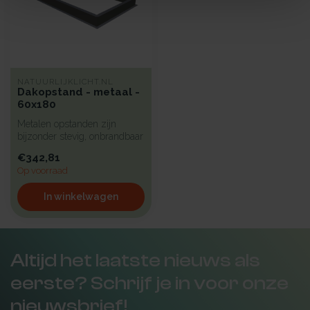
NATUURLIJKLICHT.NL
Dakopstand - metaal -
60x180
Metalen opstanden zijn
bijzonder stevig, onbrandbaar
en uiterst geschikt voor in...
€342,81
Op voorraad
In winkelwagen
Altijd het laatste nieuws als
eerste? Schrijf je in voor onze
nieuwsbrief!