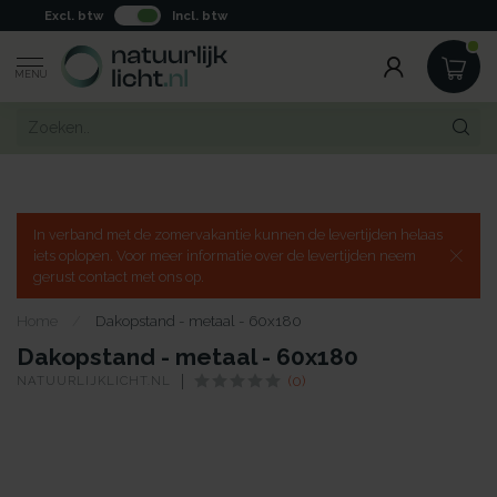
Excl. btw
Incl. btw
MENU
In verband met de zomervakantie kunnen de levertijden helaas
iets oplopen. Voor meer informatie over de levertijden neem
gerust contact met ons op.
Home
/
Dakopstand - metaal - 60x180
Dakopstand - metaal - 60x180
NATUURLIJKLICHT.NL
(0)