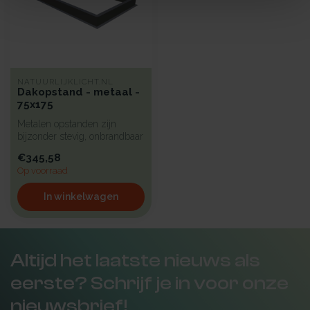
NATUURLIJKLICHT.NL
Dakopstand - metaal -
75x175
Metalen opstanden zijn
bijzonder stevig, onbrandbaar
en uiterst geschikt voor in...
€345,58
Op voorraad
In winkelwagen
Altijd het laatste nieuws als
eerste? Schrijf je in voor onze
nieuwsbrief!