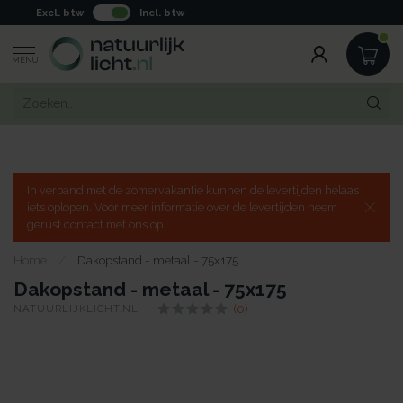
Excl. btw
Incl. btw
MENU
In verband met de zomervakantie kunnen de levertijden helaas
iets oplopen. Voor meer informatie over de levertijden neem
gerust contact met ons op.
Home
/
Dakopstand - metaal - 75x175
Dakopstand - metaal - 75x175
NATUURLIJKLICHT.NL
(0)