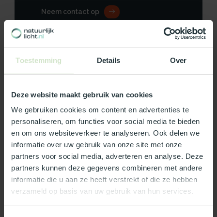
Neem contact op
Toestemming
Details
Over
Productomschrijving
Deze website maakt gebruik van cookies
Specificaties
We gebruiken cookies om content en advertenties te
Reviews
personaliseren, om functies voor social media te bieden
en om ons websiteverkeer te analyseren. Ook delen we
informatie over uw gebruik van onze site met onze
Wat ons écht bijzonder maakt:
partners voor social media, adverteren en analyse. Deze
partners kunnen deze gegevens combineren met andere
Officieel Skylux dealer!
informatie die u aan ze heeft verstrekt of die ze hebben
Gratis bezorging in Nederland, m.u.v. de Waddeneilanden
verzameld op basis van uw gebruik van hun services.
99% uit voorraad leverbaar
3-5 werkdagen levertijd