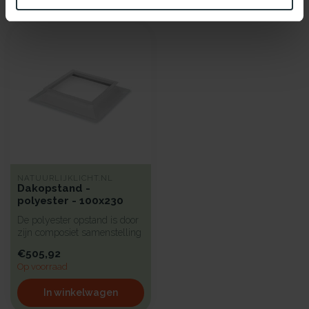
Recent bekeken
NATUURLIJKLICHT.NL
Dakopstand -
polyester - 100x230
De polyester opstand is door
zijn composiet samenstelling
sterk en toch zeer lic...
€505,92
Op voorraad
In winkelwagen