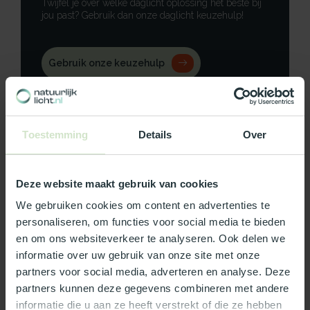
Twijfel je over welke daglicht oplossing het beste bij
jou past? Gebruik dan onze daglicht keuzehulp!
Gebruik onze keuzehulp
Neem contact op
Toestemming
Details
Over
Deze website maakt gebruik van cookies
Productomschrijving
We gebruiken cookies om content en advertenties te
Specificaties
personaliseren, om functies voor social media te bieden
en om ons websiteverkeer te analyseren. Ook delen we
Reviews
informatie over uw gebruik van onze site met onze
partners voor social media, adverteren en analyse. Deze
partners kunnen deze gegevens combineren met andere
Wat ons écht bijzonder maakt:
informatie die u aan ze heeft verstrekt of die ze hebben