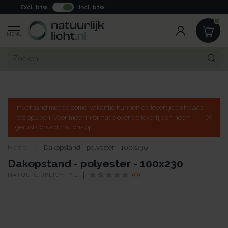
Excl. btw
Incl. btw
MENU
In verband met de zomervakantie kunnen de levertijden helaas
iets oplopen. Voor meer informatie over de levertijden neem
gerust contact met ons op.
Home
/
Dakopstand - polyester - 100x230
Dakopstand - polyester - 100x230
NATUURLIJKLICHT.NL
(0)