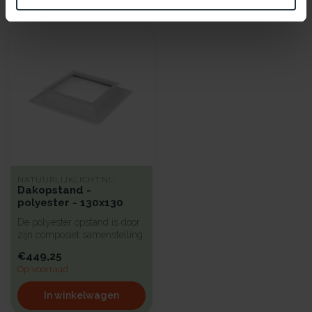
Recent bekeken
NATUURLIJKLICHT.NL
Dakopstand -
polyester - 130x130
De polyester opstand is door
zijn composiet samenstelling
sterk en toch zeer lic...
€449,25
Op voorraad
In winkelwagen