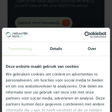
Twijfel je over welke daglicht oplossing het beste bij
jou past? Gebruik dan onze daglicht keuzehulp!
Gebruik onze keuzehulp
Neem contact op
Toestemming
Details
Over
Deze website maakt gebruik van cookies
Productomschrijving
We gebruiken cookies om content en advertenties te
Specificaties
personaliseren, om functies voor social media te bieden
en om ons websiteverkeer te analyseren. Ook delen we
Reviews
informatie over uw gebruik van onze site met onze
partners voor social media, adverteren en analyse. Deze
partners kunnen deze gegevens combineren met andere
Wat ons écht bijzonder maakt:
informatie die u aan ze heeft verstrekt of die ze hebben