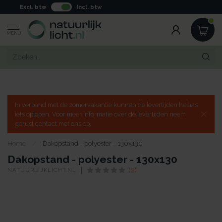
Excl. btw
Incl. btw
MENU
In verband met de zomervakantie kunnen de levertijden helaas
iets oplopen. Voor meer informatie over de levertijden neem
gerust contact met ons op.
Home
/
Dakopstand - polyester - 130x130
Dakopstand - polyester - 130x130
NATUURLIJKLICHT.NL
(0)