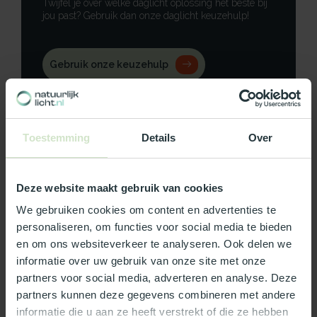
Twijfel je over welke daglicht oplossing het beste bij
jou past? Gebruik dan onze daglicht keuzehulp!
Gebruik onze keuzehulp
Neem contact op
Toestemming
Details
Over
Deze website maakt gebruik van cookies
Productomschrijving
We gebruiken cookies om content en advertenties te
Specificaties
personaliseren, om functies voor social media te bieden
en om ons websiteverkeer te analyseren. Ook delen we
Reviews
informatie over uw gebruik van onze site met onze
partners voor social media, adverteren en analyse. Deze
partners kunnen deze gegevens combineren met andere
Wat ons écht bijzonder maakt:
informatie die u aan ze heeft verstrekt of die ze hebben