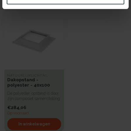
Recent bekeken
NATUURLIJKLICHT.NL
Dakopstand -
polyester - 40x100
De polyester opstand is door
zijn composiet samenstelling
sterk en toch zeer lic...
€284,06
Op voorraad
In winkelwagen