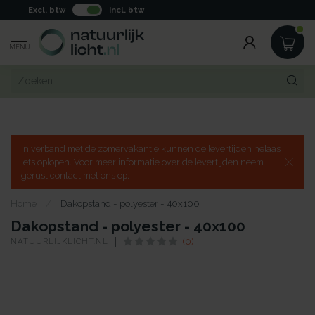
Excl. btw
Incl. btw
MENU
In verband met de zomervakantie kunnen de levertijden helaas
iets oplopen. Voor meer informatie over de levertijden neem
gerust contact met ons op.
Home
/
Dakopstand - polyester - 40x100
Dakopstand - polyester - 40x100
NATUURLIJKLICHT.NL
(0)