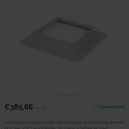
€385,66
Op voorraad
Incl. btw
De polyester opstand is door zijn composiet samenstelling sterk en
toch zeer licht. De opstanden zijn overal inzetbaar en goed