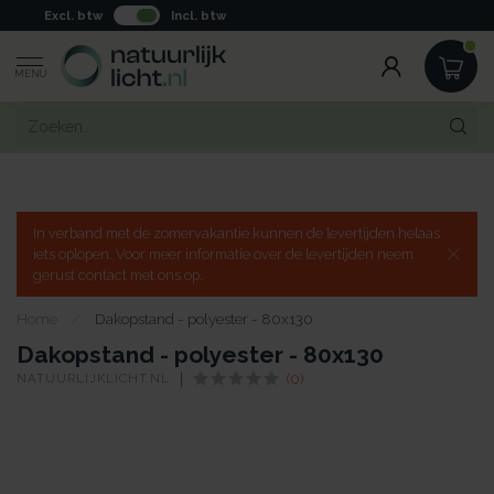
Excl. btw
Incl. btw
MENU
In verband met de zomervakantie kunnen de levertijden helaas
iets oplopen. Voor meer informatie over de levertijden neem
gerust contact met ons op.
Home
/
Dakopstand - polyester - 80x130
Dakopstand - polyester - 80x130
NATUURLIJKLICHT.NL
(0)