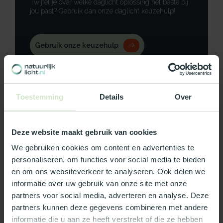
Twijfel je over welke daglicht oplossing het beste bij
jou past? Gebruik dan onze daglicht keuzehulp!
Gebruik onze keuzehulp
Neem contact op
Toestemming
Details
Over
Deze website maakt gebruik van cookies
Productomschrijving
We gebruiken cookies om content en advertenties te
Specificaties
personaliseren, om functies voor social media te bieden
en om ons websiteverkeer te analyseren. Ook delen we
Reviews
informatie over uw gebruik van onze site met onze
partners voor social media, adverteren en analyse. Deze
partners kunnen deze gegevens combineren met andere
Wat ons écht bijzonder maakt:
informatie die u aan ze heeft verstrekt of die ze hebben