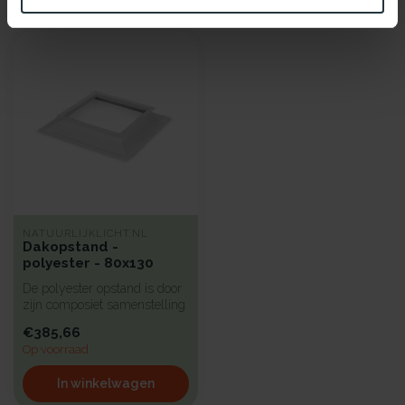
Recent bekeken
NATUURLIJKLICHT.NL
Dakopstand -
polyester - 80x130
De polyester opstand is door
zijn composiet samenstelling
sterk en toch zeer lic...
€385,66
Op voorraad
In winkelwagen