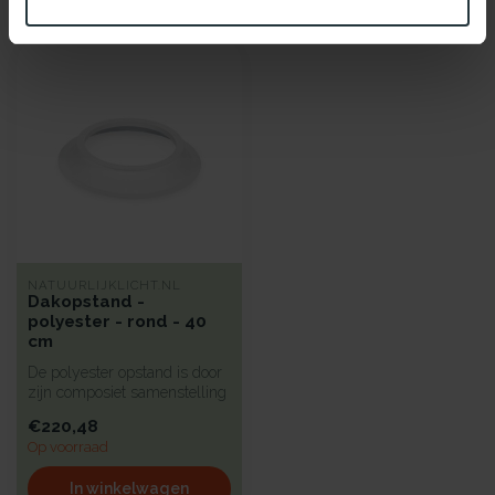
Recent bekeken
NATUURLIJKLICHT.NL
Dakopstand -
polyester - rond - 40
cm
De polyester opstand is door
zijn composiet samenstelling
sterk en toch zeer lic...
€220,48
Op voorraad
In winkelwagen