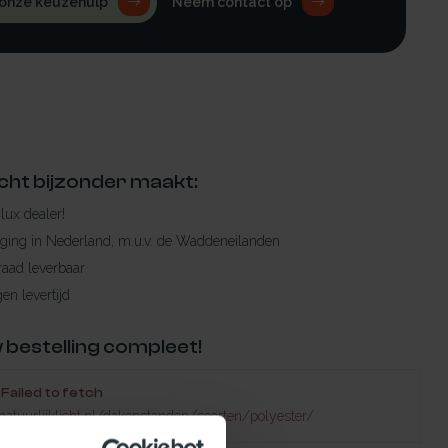
 onze keuzehulp
Neem contact op
cht bijzonder maakt:
ylux dealer!
rging in Nederland, m.u.v. de Waddeneilanden
raad leverbaar
en levertijd
 bestelling compleet!
Failed to fetch
natuurlijklicht.nl/dakopstanden/soorten/polyester/