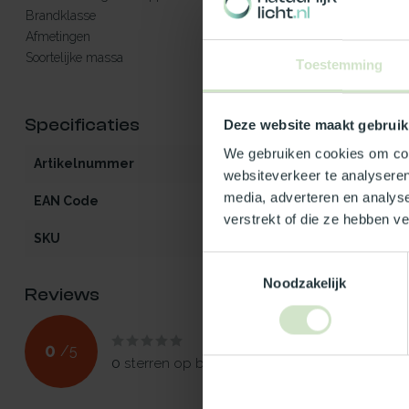
Brandklasse
E
Afmetingen
Hoogte 15/20 15 cm. Hoogte 3
Soortelijke massa
1400 à 1600 kg/m³ bij 20°C
Toestemming
Specificaties
Deze website maakt gebruik
We gebruiken cookies om cont
Artikelnummer
DO-PY-rond-9
websiteverkeer te analyseren
media, adverteren en analys
EAN Code
5412970285137
verstrekt of die ze hebben v
SKU
KOPO1520|0|0|
Toestemmingsselectie
Noodzakelijk
Reviews
0
/
5
0
sterren op basis van
0
beoordelingen