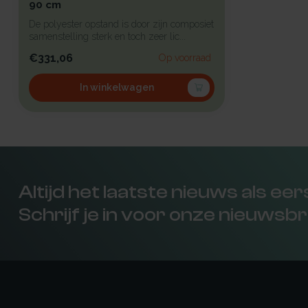
90 cm
De polyester opstand is door zijn composiet
samenstelling sterk en toch zeer lic...
€331,06
Op voorraad
In winkelwagen
Altijd het laatste nieuws als ee
Schrijf je in voor onze nieuwsbr