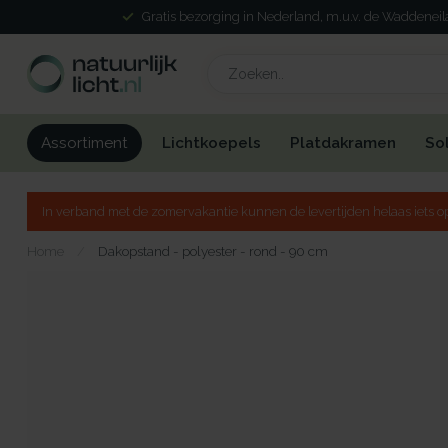
Gratis bezorging in Nederland, m.u.v. de Waddenei
Lichtkoepels
Platdakramen
So
Assortiment
In verband met de zomervakantie kunnen de levertijden helaas iets op
Home
/
Dakopstand - polyester - rond - 90 cm