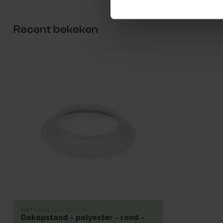
Recent bekeken
NATUURLIJKLICHT.NL
Dakopstand - polyester - rond -