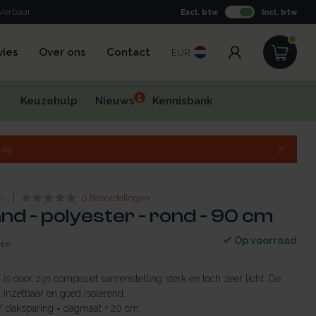
everbaar
Excl. btw
Incl. btw
vies
Over ons
Contact
EUR
1
Keuzehulp
Nieuws
Kennisbank
 op.
NL
0 beoordelingen
d - polyester - rond - 90 cm
Op voorraad
 btw
is door zijn composiet samenstelling sterk en toch zeer licht. De
 inzetbaar en goed isolerend.
/ daksparing = dagmaat + 20 cm.