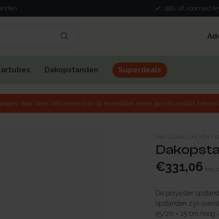
landen
99% uit voorraad l
Ad
lartubes
Dakopstanden
Superdeals
lopen. Voor meer informatie over de levertijden neem gerust contact met ons
NATUURLIJKLICHT.
Dakopstan
€331,06
Incl.
De polyester opstand 
opstanden zijn overal
15/20 = 15 cm hoog 