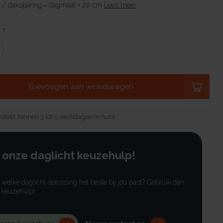
 / daksparing = dagmaat + 20 cm
Lees meer
.
:
*
Toevoegen aan winkelwagen
steld, binnen 3 tot 5 werkdagen in huis!
 onze daglicht keuzehulp!
r welke daglicht oplossing het beste bij jou past? Gebruik dan
 keuzehulp!