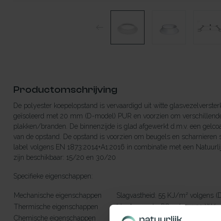
Productomschrijving
De polyester koepelopstand is vervaardigd uit witte glasvezelverste
geïsoleerd met 20 mm (D-model) PUR en voorzien om verschillende
plakken/branden. De binnenzijde is glad afgewerkt d.m.v. een gelcoa
van de opstand. De opstand is voorzien om beugels en scharnieren s
label volgens EN 1873:2014+A1:2016 in combinatie met een Natuurlijk
zijn beschikbaar: 15/20 en 30/20
Specifieke eigenschappen:
Mechanische eigenschappen
Slagvastheid: 55 KJ/m²
Thermische eigenschappen
Uup*-waarde: PO15/25: 1,32 W/
Chemische eigenschappen
Resistent aan de meeste zuren en