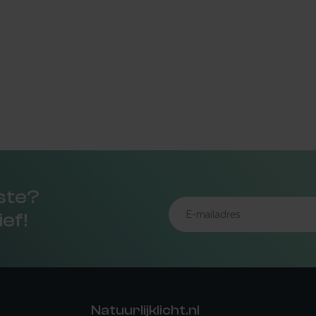
rste?
ief!
Natuurlijklicht.nl