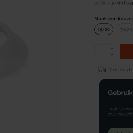
30/20 = 30 cm hoog
Maak een keuze
15/20
30/20
Voor 12:00 be
Gebruik
Twijfel je ove
onze daglicht