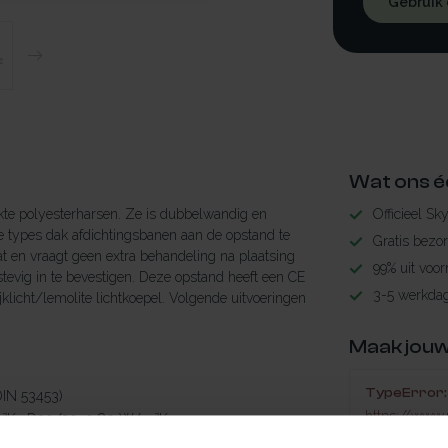
Gebruik
Wat ons é
rkte polyesterharsen. Ze is dubbelwandig en
Officieel Sk
 types dak afdichtingsbanen aan de opstand te
Gratis bezo
t en vraagt geen extra behandeling na plaatsing
99% uit voor
tevig in te bevestigen. Deze opstand heeft een CE
3-5 werkdag
licht/lemolite lichtkoepel. Volgende uitvoeringen
Maak jouw
TypeError: 
 volgens (DIN 53453)
https://www.
m²K. D30/20: 0,80 W/m²K
 basen