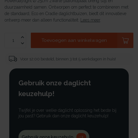
Powerdaylight Ø 25cm zwarte plafondplaat breng stijl en
duurzaamheid samen. Ontworpen om perfect te combineren met
de standaard, Eco en Cradle daglichtbuizen, biedt dit innovatieve
ontwerp meer dan alleen functionaliteit.
Lees meer
.
Toevoegen aan winkelwagen
Voor 12:00 besteld, binnen 3 tot 5 werkdagen in huis!
Gebruik onze daglicht
keuzehulp!
Twijfel je over welke daglicht oplossing het beste bij
jou past? Gebruik dan onze daglicht keuzehulp!
Gebruik onze keuzehulp