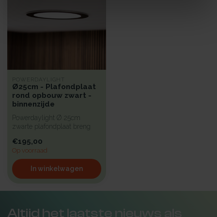
POWERDAYLIGHT
Ø25cm - Plafondplaat
rond opbouw zwart -
binnenzijde
Powerdaylight Ø 25cm
zwarte plafondplaat breng
stijl en duurzaamheid samen.
€195,00
O...
Op voorraad
In winkelwagen
Altijd het laatste nieuws als