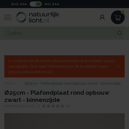
Excl. btw
Incl. btw
MENU
In verband met de zomervakantie kunnen de levertijden helaas
iets oplopen. Voor meer informatie over de levertijden neem
gerust contact met ons op.
Home
/
Ø25cm - Plafondplaat rond opbouw zwart - binnenzijde
Ø25cm - Plafondplaat rond opbouw
zwart - binnenzijde
POWERDAYLIGHT
(0)