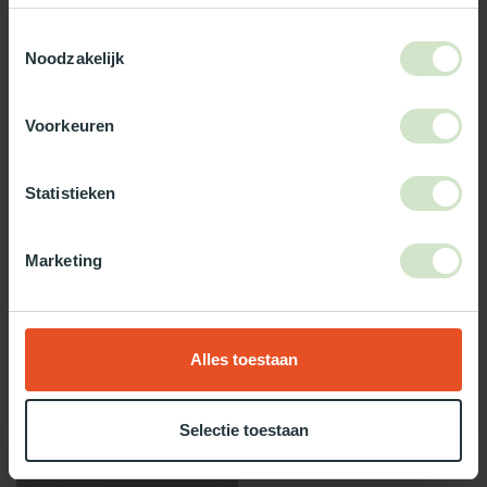
3-5 werkdagen levertijd
Toestemmingsselectie
Noodzakelijk
Maak jouw bestelling compleet!
TypeError: Failed to fetch
Voorkeuren
https://www.natuurlijklicht.nl/solartubes/geschikt-
voor/binnenzijde/
Statistieken
Gebruik onze daglicht keuzehulp!
Marketing
Twijfel je over welke daglicht oplossing het beste bij jou past?
Gebruik dan onze daglicht keuzehulp!
Alles toestaan
Recent bekeken
Selectie toestaan