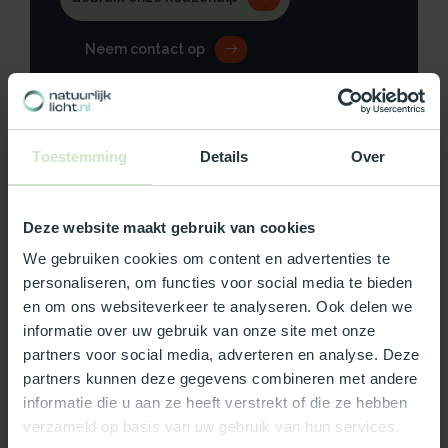
Neem contact op
Toestemming
Details
Over
Productomschrijving
Specificaties
Deze website maakt gebruik van cookies
We gebruiken cookies om content en advertenties te
Reviews
personaliseren, om functies voor social media te bieden
en om ons websiteverkeer te analyseren. Ook delen we
informatie over uw gebruik van onze site met onze
Wat ons écht bijzonder maakt:
partners voor social media, adverteren en analyse. Deze
partners kunnen deze gegevens combineren met andere
Officieel Skylux dealer!
informatie die u aan ze heeft verstrekt of die ze hebben
Gratis bezorging in Nederland, m.u.v. de Waddeneilanden
verzameld op basis van uw gebruik van hun services.
99% uit voorraad leverbaar