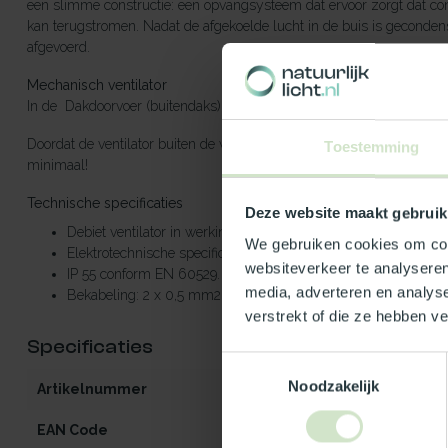
een slimme constructie: een opvangsysteem dat ervoor zorgt dat cond
kan terugstromen. Nadat de afgekoelde lucht in de buis is gecondens
afgevoerd.
M
echanisch ventilator
In de Dakdoorvoer (buitendaks) zit een ventilator voor extra ventile
Doordat de ventilator buiten de woning is gepositioneerd, is de aa
Toestemming
minimaal!
Technische specificaties
Deze website maakt gebruik
Debiet ventilator in werking minimaal 75 m3/uur.
We gebruiken cookies om cont
Elektrotechnische specificaties ventilator: 230 V - 50/60 Hz 
websiteverkeer te analyseren
IP 55 conform EN 60529.
media, adverteren en analys
Bekabeling: 2 x 0,5 mm2 met een lengte van 2000 mm
verstrekt of die ze hebben v
Specificaties
Toestemmingsselectie
Noodzakelijk
Artikelnummer
T165003-25
EAN Code
8721335390773