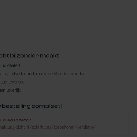
cht bijzonder maakt:
ylux dealer!
rging in Nederland, m.u.v. de Waddeneilanden
raad leverbaar
en levertijd
 bestelling compleet!
Failed to fetch
atuurlijklicht.nl/solartubes/toebehoren/ventilatie/