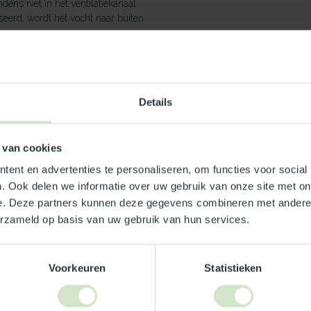
ens niet in het ventilatiekanaal
eerd, wordt het vocht naar buiten
rend vermogen op momenten dat het vereist is.
nzuigende werking maximaal maar het geluid
Details
 van cookies
ent en advertenties te personaliseren, om functies voor social
- 18 Watt
. Ook delen we informatie over uw gebruik van onze site met on
e. Deze partners kunnen deze gegevens combineren met andere i
erzameld op basis van uw gebruik van hun services.
Voorkeuren
Statistieken