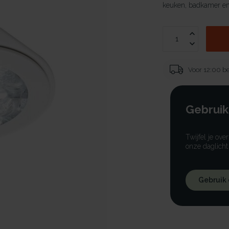
keuken, badkamer en 
Voor 12:00 be
Gebruik
Twijfel je ove
onze daglicht
Gebruik