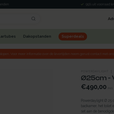
landen
99% uit voorraad l
Ad
lartubes
Dakopstanden
Superdeals
lopen. Voor meer informatie over de levertijden neem gerust contact met ons
POWERDAYLIGHT
Ø25cm - V
€490,00
Incl.
Powerdaylight Ø 25 cm
badkamer, het toilet
set aan de benodigde 