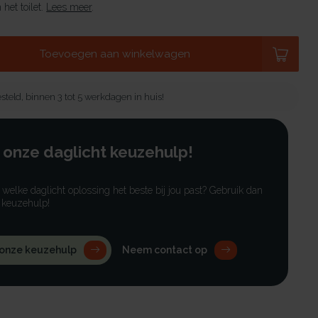
het toilet.
Lees meer
.
Toevoegen aan winkelwagen
steld, binnen 3 tot 5 werkdagen in huis!
 onze daglicht keuzehulp!
r welke daglicht oplossing het beste bij jou past? Gebruik dan
 keuzehulp!
 onze keuzehulp
Neem contact op