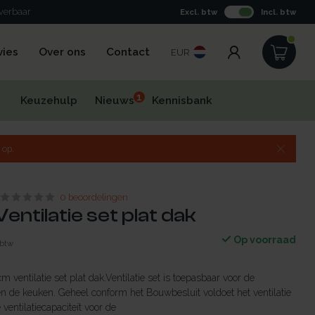
everbaar
Excl. btw
Incl. btw
vies
Over ons
Contact
EUR
1
Keuzehulp
Nieuws
Kennisbank
 op.
0 beoordelingen
entilatie set plat dak
Op voorraad
 btw
 ventilatie set plat dak.Ventilatie set is toepasbaar voor de
 en de keuken. Geheel conform het Bouwbesluit voldoet het ventilatie
ventilatiecapaciteit voor de