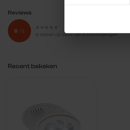
Reviews
0
/
5
0
sterren op basis van
0
beoordelingen
Recent bekeken