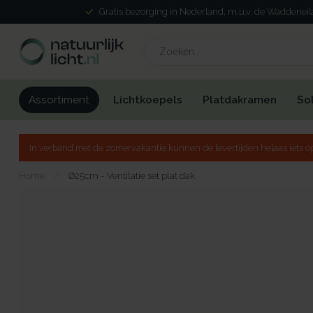
Gratis bezorging in Nederland, m.u.v. de Waddenei
Lichtkoepels
Platdakramen
So
Assortiment
In verband met de zomervakantie kunnen de levertijden helaas iets op
Home
/
Ø25cm - Ventilatie set plat dak