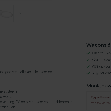
Wat ons é
Officieel Sk
Gratis bezo
n
99% uit voor
odigde ventilatiecapaciteit voor de
3-5 werkdag
Maak jouw
tie systeem.
nd werkt.
TypeError: 
de woning. Dé oplossing voor vochtproblemen in
https://www.n
orzien van