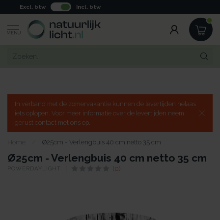
Excl. btw
Incl. btw
MENU
In verband met de zomervakantie kunnen de levertijden helaas
iets oplopen. Voor meer informatie over de levertijden neem
gerust contact met ons op.
Home
/
Ø25cm - Verlengbuis 40 cm netto 35 cm
Ø25cm - Verlengbuis 40 cm netto 35 cm
POWERDAYLIGHT
(0)