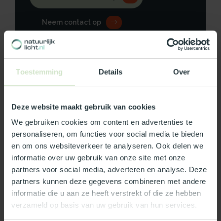
Neem contact op
Toestemming
Details
Over
Productomschrijving
Deze website maakt gebruik van cookies
Specificaties
We gebruiken cookies om content en advertenties te
Reviews
personaliseren, om functies voor social media te bieden
en om ons websiteverkeer te analyseren. Ook delen we
informatie over uw gebruik van onze site met onze
Wat ons écht bijzonder maakt:
partners voor social media, adverteren en analyse. Deze
partners kunnen deze gegevens combineren met andere
Officieel Skylux dealer!
informatie die u aan ze heeft verstrekt of die ze hebben
Gratis bezorging in Nederland, m.u.v. de Waddeneilanden
verzameld op basis van uw gebruik van hun services.
99% uit voorraad leverbaar