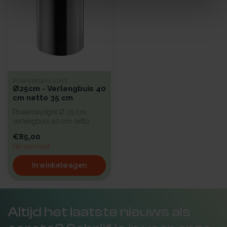
POWERDAYLIGHT
Ø25cm - Verlengbuis 40
cm netto 35 cm
Powerdaylight Ø 25 cm
verlengbuis 40 cm netto
35cm. 'S Werelds meest
€85,00
reflecteren...
Op voorraad
In winkelwagen
Altijd het laatste nieuws als