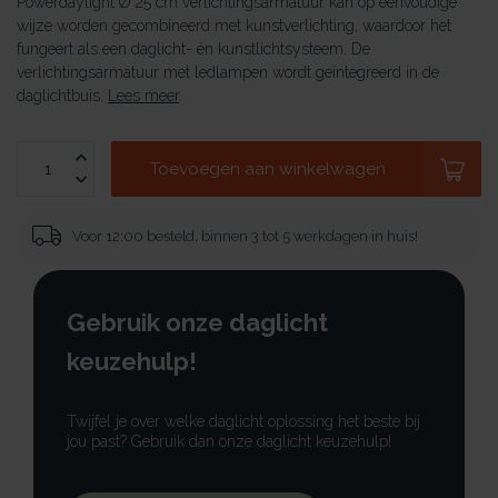
Powerdaylight Ø 25 cm verlichtingsarmatuur kan op eenvoudige
wijze worden gecombineerd met kunstverlichting, waardoor het
fungeert als een daglicht- én kunstlichtsysteem. De
verlichtingsarmatuur met ledlampen wordt geïntegreerd in de
daglichtbuis.
Lees meer
.
Toevoegen aan winkelwagen
Voor 12:00 besteld, binnen 3 tot 5 werkdagen in huis!
Gebruik onze daglicht
keuzehulp!
Twijfel je over welke daglicht oplossing het beste bij
jou past? Gebruik dan onze daglicht keuzehulp!