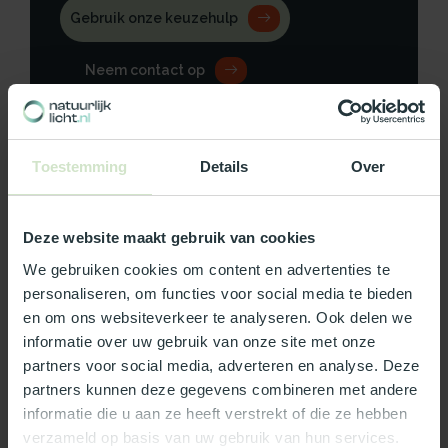
Gebruik onze keuzehulp
Neem contact op
Toestemming
Details
Over
Productomschrijving
Deze website maakt gebruik van cookies
Specificaties
We gebruiken cookies om content en advertenties te
personaliseren, om functies voor social media te bieden
Reviews
en om ons websiteverkeer te analyseren. Ook delen we
informatie over uw gebruik van onze site met onze
partners voor social media, adverteren en analyse. Deze
Wat ons écht bijzonder maakt:
partners kunnen deze gegevens combineren met andere
Officieel Skylux dealer!
informatie die u aan ze heeft verstrekt of die ze hebben
Gratis bezorging in Nederland, m.u.v. de Waddeneilanden
verzameld op basis van uw gebruik van hun services.