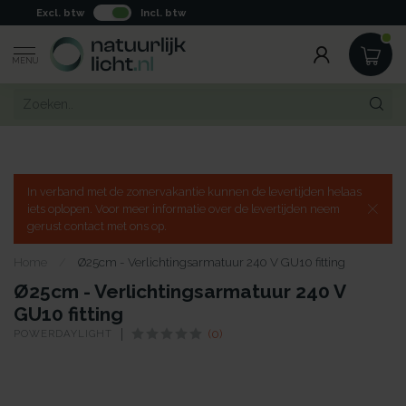
Excl. btw
Incl. btw
MENU
In verband met de zomervakantie kunnen de levertijden helaas
iets oplopen. Voor meer informatie over de levertijden neem
gerust contact met ons op.
Home
/
Ø25cm - Verlichtingsarmatuur 240 V GU10 fitting
Ø25cm - Verlichtingsarmatuur 240 V
GU10 fitting
POWERDAYLIGHT
(0)