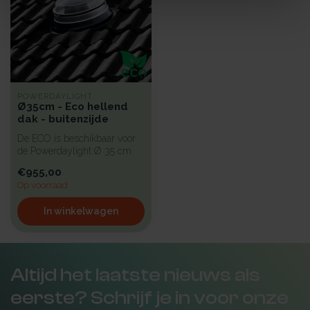
POWERDAYLIGHT
Ø35cm - Eco hellend
dak - buitenzijde
De ECO is beschikbaar voor
de Powerdaylight Ø 35 cm
om de thermische en
€955,00
akoestis...
Op voorraad
In winkelwagen
Altijd het laatste nieuws als
eerste? Schrijf je in voor onze