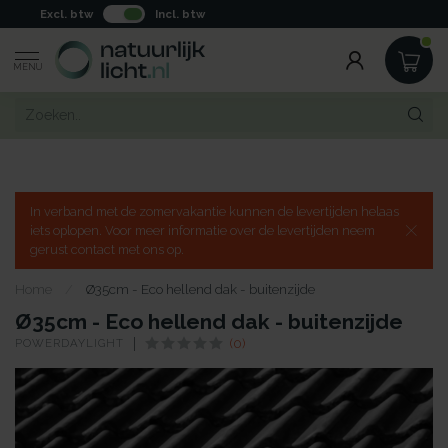
Excl. btw
Incl. btw
MENU
In verband met de zomervakantie kunnen de levertijden helaas
iets oplopen. Voor meer informatie over de levertijden neem
gerust contact met ons op.
Home
/
Ø35cm - Eco hellend dak - buitenzijde
Ø35cm - Eco hellend dak - buitenzijde
POWERDAYLIGHT
(0)