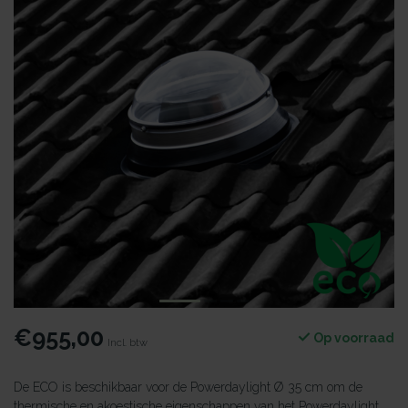
€955,00
Op voorraad
Incl. btw
De ECO is beschikbaar voor de Powerdaylight Ø 35 cm om de
thermische en akoestische eigenschappen van het Powerdaylight