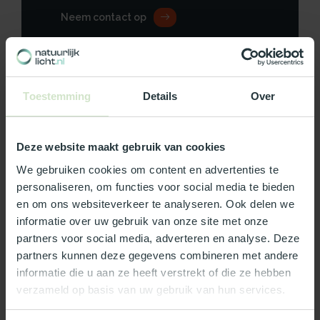
Neem contact op
Toestemming
Details
Over
Productomschrijving
Specificaties
Deze website maakt gebruik van cookies
We gebruiken cookies om content en advertenties te
Reviews
personaliseren, om functies voor social media te bieden
en om ons websiteverkeer te analyseren. Ook delen we
informatie over uw gebruik van onze site met onze
Wat ons écht bijzonder maakt:
partners voor social media, adverteren en analyse. Deze
Officieel Skylux dealer!
partners kunnen deze gegevens combineren met andere
informatie die u aan ze heeft verstrekt of die ze hebben
Gratis bezorging in Nederland, m.u.v. de Waddeneilanden
verzameld op basis van uw gebruik van hun services.
99% uit voorraad leverbaar
3-5 werkdagen levertijd