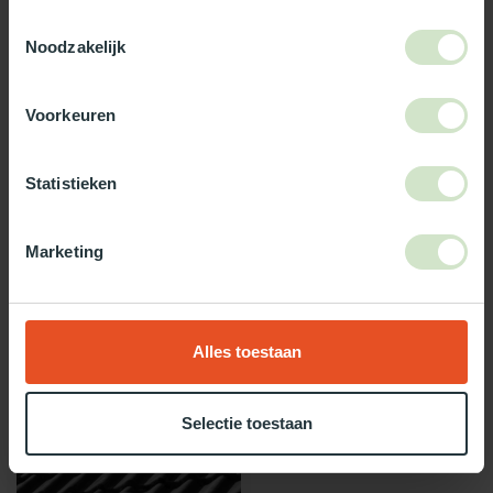
3-5 werkdagen levertijd
Toestemmingsselectie
Noodzakelijk
Maak jouw bestelling compleet!
TypeError: Failed to fetch
Voorkeuren
https://www.natuurlijklicht.nl/solartubes/diameter/35-cm-
290-ds/
Statistieken
Gebruik onze daglicht keuzehulp!
Marketing
Twijfel je over welke daglicht oplossing het beste bij jou past?
Gebruik dan onze daglicht keuzehulp!
Alles toestaan
Recent bekeken
Selectie toestaan