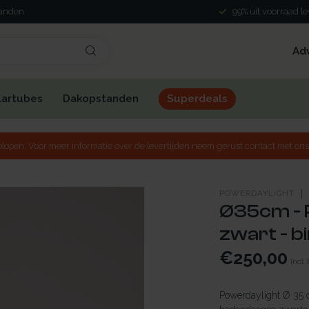
landen
99% uit voorraad l
Ad
lartubes
Dakopstanden
Superdeals
lopen. Voor meer informatie over de levertijden neem gerust contact met ons
POWERDAYLIGHT
Ø35cm - 
zwart - b
€250,00
Incl.
Powerdaylight Ø 35 