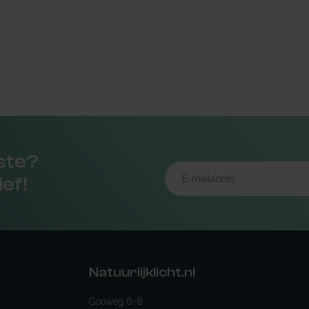
rste?
ief!
Natuurlijklicht.nl
Gooweg 6-8