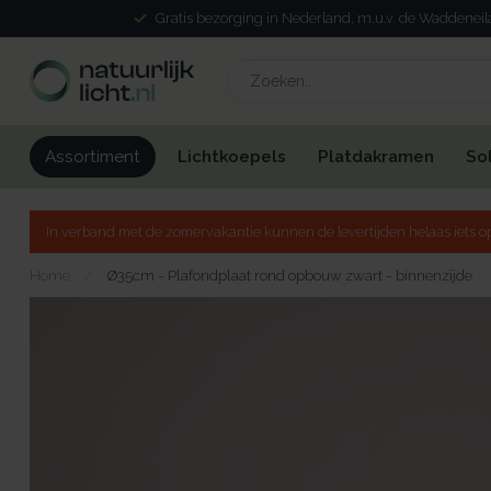
Gratis bezorging in Nederland, m.u.v. de Waddenei
Lichtkoepels
Platdakramen
So
Assortiment
In verband met de zomervakantie kunnen de levertijden helaas iets op
Home
/
Ø35cm - Plafondplaat rond opbouw zwart - binnenzijde