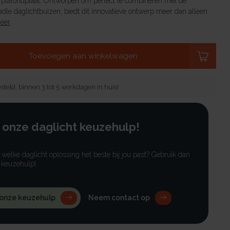
plafondplaat. Ontworpen om perfect te combineren met de
adle daglichtbuizen, biedt dit innovatieve ontwerp meer dan alleen
eer
.
Toevoegen aan winkelwagen
steld, binnen 3 tot 5 werkdagen in huis!
 onze daglicht keuzehulp!
r welke daglicht oplossing het beste bij jou past? Gebruik dan
 keuzehulp!
 onze keuzehulp
Neem contact op