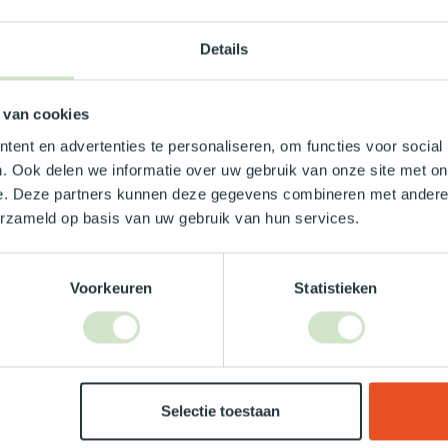
eren we als eerste een minimalistisch, strak en
oordelen van een daglichtbuis.
Details
sign en slimme technologie. Jouw stijl, onze
 van cookies
ent en advertenties te personaliseren, om functies voor social
. Ook delen we informatie over uw gebruik van onze site met on
e. Deze partners kunnen deze gegevens combineren met andere i
erzameld op basis van uw gebruik van hun services.
Voorkeuren
Statistieken
Je beoordeling toevoegen
Selectie toestaan