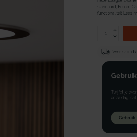
hedendaagse zwarte 
standaard, Eco en Cr
functionaliteit
Lees m
Voor 12:00 be
Gebruik
Twijfel je ove
onze daglicht
Gebruik