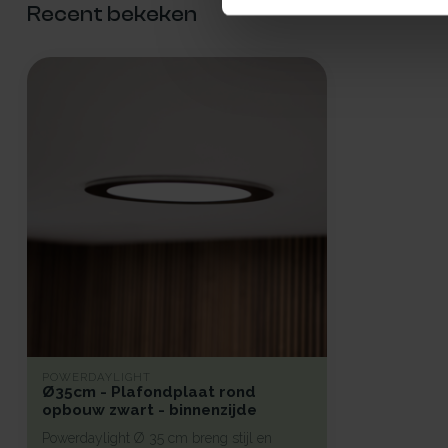
Recent bekeken
POWERDAYLIGHT
Ø35cm - Plafondplaat rond
opbouw zwart - binnenzijde
Powerdaylight Ø 35 cm breng stijl en