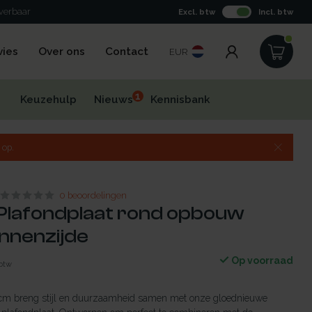
everbaar
Excl. btw
Incl. btw
vies
Over ons
Contact
EUR
1
Keuzehulp
Nieuws
Kennisbank
 op.
0 beoordelingen
Plafondplaat rond opbouw
innenzijde
Op voorraad
 btw
cm breng stijl en duurzaamheid samen met onze gloednieuwe