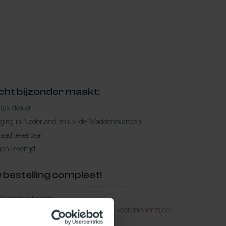
cht bijzonder maakt:
ylux dealer!
rging in Nederland, m.u.v. de Waddeneilanden
raad leverbaar
en levertijd
 bestelling compleet!
Failed to fetch
atuurlijklicht.nl/solartubes/geschikt-voor/binnenzijde/