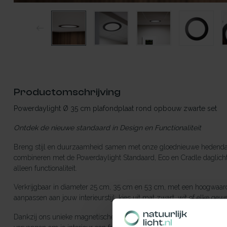
Productomschrijving
Powerdaylight Ø 35 cm plafondplaat rond opbouw zwarte set
Ontdek de nieuwe standaard in Design en Functionaliteit
Breng stijl en duurzaamheid samen met onze gloednieuwe hedendaa
combineren met de Powerdaylight Standaard, Eco en Cradle daglicht
alleen functionaliteit.
Verkrijgbaar in diameter 25 cm, 35 cm en 53 cm, met een hoogwaardi
aanpassen aan jouw interieurstijl: kies uit mat zwart, wit of elke gew
Dankzij ons unieke magnetische kliksysteem zijn schroeven volledig