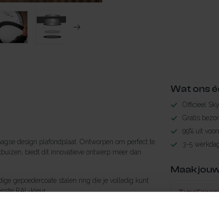
Wat ons é
Officieel Sk
Gratis bezo
99% uit voor
gse design plafondplaat. Ontworpen om perfect te
3-5 werkdag
buizen, biedt dit innovatieve ontwerp meer dan
Maak jouw
ge gepoedercoate stalen ring die je volledig kunt
enste RAL-kleur.
TypeError: 
https://www.n
 onzichtbaar en kun je de stalen ring eenvoudig