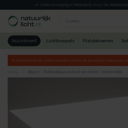
Gratis bezorging in Nederland, m.u.v. de Waddenei
Lichtkoepels
Platdakramen
So
Assortiment
In verband met de zomervakantie kunnen de levertijden helaas iets op
Home
/
Ø53cm - Plafondplaat vierkant verzonken - binnenzijde