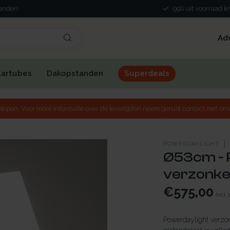
landen
99% uit voorraad l
Ad
lartubes
Dakopstanden
Superdeals
lopen. Voor meer informatie over de levertijden neem gerust contact met ons
POWERDAYLIGHT
Ø53cm - P
verzonken
€575,00
Incl.
Powerdaylight verzo