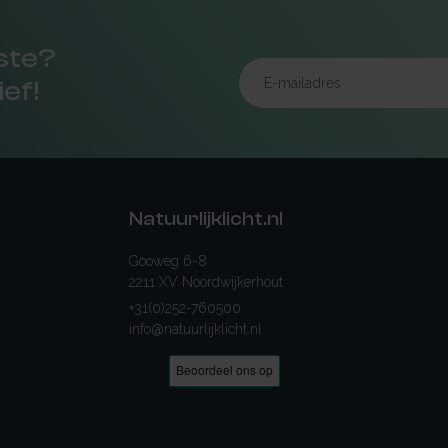
rste?
ief!
Natuurlijklicht.nl
Gooweg 6-8
2211 XV Noordwijkerhout
+31(0)252-760500
info@natuurlijklicht.nl