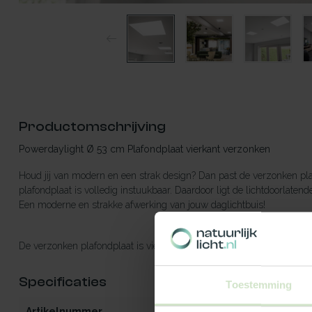
Productomschrijving
Powerdaylight Ø 53 cm Plafondplaat vierkant verzonken
Houd jij van modern en een strak design? Dan past de verzonken plaf
plafondplaat is volledig instuukbaar. Daardoor ligt de lichtdoorlatend
Een moderne en strakke afwerking van jouw daglichtbuis!
De verzonken plafondplaat is vierkant en alleen verkrijgbaar voor de
Specificaties
Toestemming
Artikelnummer
T422520-53