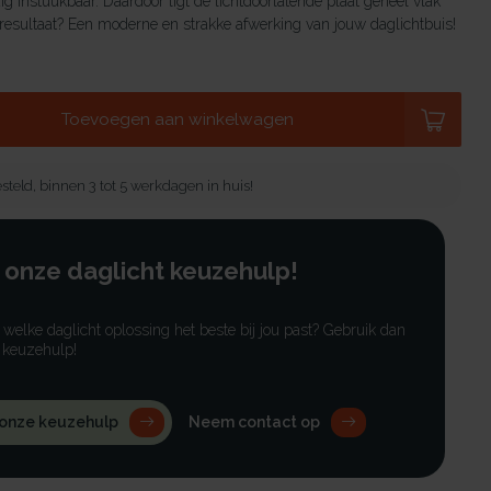
dig instuukbaar. Daardoor ligt de lichtdoorlatende plaat geheel vlak
 resultaat? Een moderne en strakke afwerking van jouw daglichtbuis!
Toevoegen aan winkelwagen
steld, binnen 3 tot 5 werkdagen in huis!
 onze daglicht keuzehulp!
r welke daglicht oplossing het beste bij jou past? Gebruik dan
 keuzehulp!
 onze keuzehulp
Neem contact op