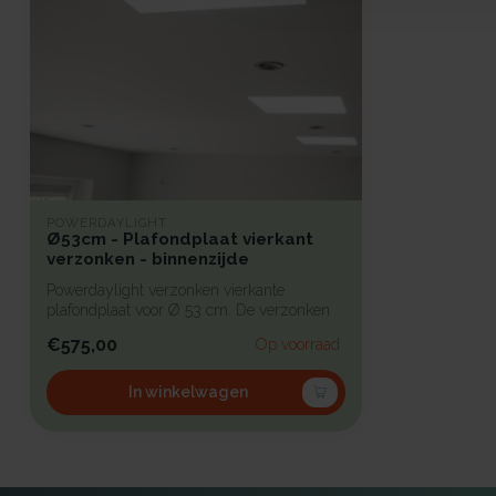
POWERDAYLIGHT
Ø53cm - Plafondplaat vierkant
verzonken - binnenzijde
Powerdaylight verzonken vierkante
plafondplaat voor Ø 53 cm. De verzonken
plafo...
€575,00
Op voorraad
In winkelwagen