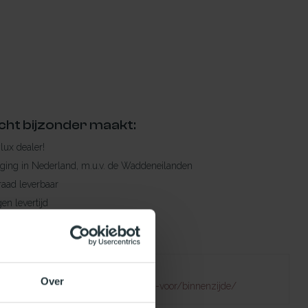
cht bijzonder maakt:
ylux dealer!
rging in Nederland, m.u.v. de Waddeneilanden
raad leverbaar
en levertijd
 bestelling compleet!
Failed to fetch
Over
atuurlijklicht.nl/solartubes/geschikt-voor/binnenzijde/