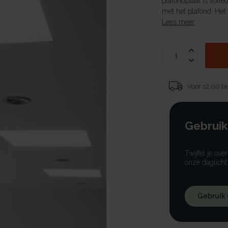
plafondplaat is volle
met het plafond. Het
Lees meer
.
Voor 12:00 be
Gebruik
Twijfel je ove
onze daglicht
Gebruik