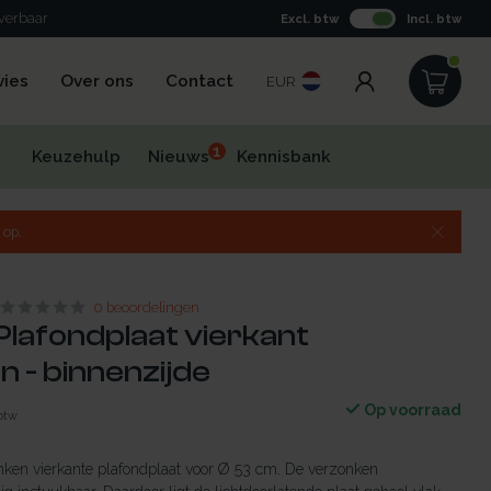
everbaar
Excl. btw
Incl. btw
vies
Over ons
Contact
EUR
1
Keuzehulp
Nieuws
Kennisbank
 op.
0 beoordelingen
lafondplaat vierkant
 - binnenzijde
Op voorraad
 btw
nken vierkante plafondplaat voor Ø 53 cm. De verzonken