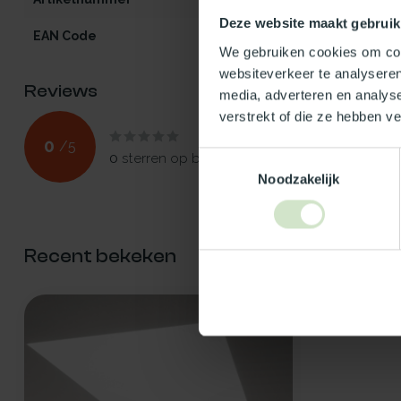
Deze website maakt gebruik
EAN Code
8721335391138
We gebruiken cookies om cont
websiteverkeer te analyseren
Reviews
media, adverteren en analys
verstrekt of die ze hebben v
0
/
5
0
sterren op basis van
0
beoordelingen
Toestemmingsselectie
Noodzakelijk
Recent bekeken