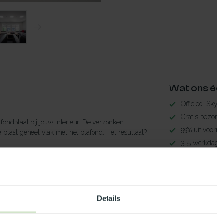
Wat ons é
Officieel Sk
Gratis bezo
ondplaat bij jouw interieur. De verzonken
99% uit voor
e plaat geheel vlak met het plafond. Het resultaat?
3-5 werkdag
Maak jouw
 Powerdaylight vierkante sets.
TypeError: 
Details
https://www.n