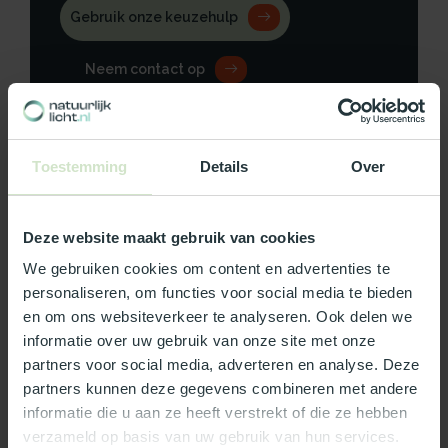
Gebruik onze keuzehulp
Neem contact op
Toestemming
Details
Over
Productomschrijving
Deze website maakt gebruik van cookies
Specificaties
We gebruiken cookies om content en advertenties te
personaliseren, om functies voor social media te bieden
Reviews
en om ons websiteverkeer te analyseren. Ook delen we
informatie over uw gebruik van onze site met onze
Wat ons écht bijzonder maakt:
partners voor social media, adverteren en analyse. Deze
partners kunnen deze gegevens combineren met andere
Officieel Skylux dealer!
informatie die u aan ze heeft verstrekt of die ze hebben
Gratis bezorging in Nederland, m.u.v. de Waddeneilanden
verzameld op basis van uw gebruik van hun services.