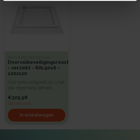
NATUURLIJKLICHT.NL
Doorvalbeveiligingsrooster
- verzinkt - RAL9016 -
120x120
Voor extra veiligheid als u het
dak regelmatig betreed
hebben wij een beproefd a...
€329,58
Op voorraad
In winkelwagen