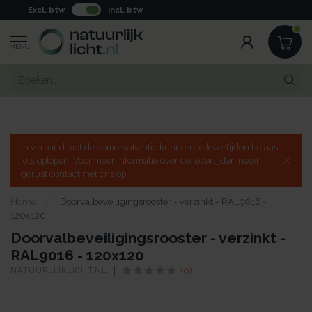
Excl. btw
Incl. btw
MENU
In verband met de zomervakantie kunnen de levertijden helaas
iets oplopen. Voor meer informatie over de levertijden neem
gerust contact met ons op.
Home
/
Doorvalbeveiligingsrooster - verzinkt - RAL9016 -
120x120
Doorvalbeveiligingsrooster - verzinkt -
RAL9016 - 120x120
NATUURLIJKLICHT.NL
(0)