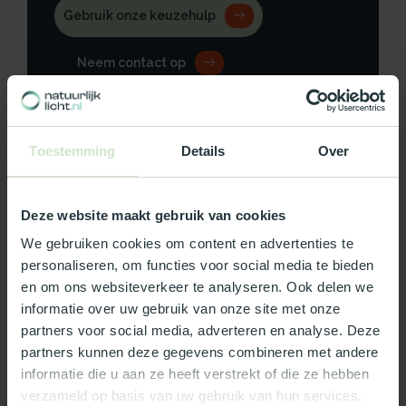
Gebruik onze keuzehulp
Neem contact op
Toestemming
Details
Over
Productomschrijving
Deze website maakt gebruik van cookies
Specificaties
We gebruiken cookies om content en advertenties te
personaliseren, om functies voor social media te bieden
Reviews
en om ons websiteverkeer te analyseren. Ook delen we
informatie over uw gebruik van onze site met onze
Wat ons écht bijzonder maakt:
partners voor social media, adverteren en analyse. Deze
partners kunnen deze gegevens combineren met andere
Officieel Skylux dealer!
informatie die u aan ze heeft verstrekt of die ze hebben
Gratis bezorging in Nederland, m.u.v. de Waddeneilanden
verzameld op basis van uw gebruik van hun services.