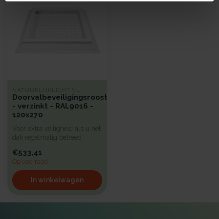
NATUURLIJKLICHT.NL
Doorvalbeveiligingsrooster
- verzinkt - RAL9016 -
120x270
Voor extra veiligheid als u het
dak regelmatig betreed
hebben wij een beproefd a...
€533,41
Op voorraad
In winkelwagen