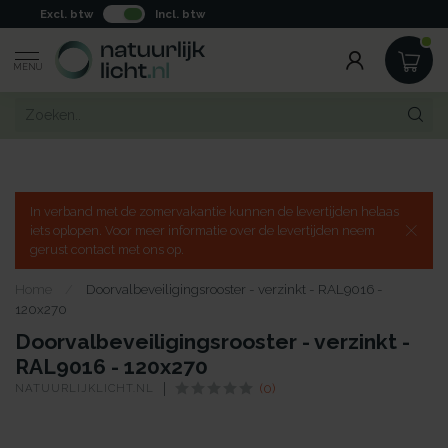
Excl. btw
Incl. btw
MENU
In verband met de zomervakantie kunnen de levertijden helaas
iets oplopen. Voor meer informatie over de levertijden neem
gerust contact met ons op.
Home
/
Doorvalbeveiligingsrooster - verzinkt - RAL9016 -
120x270
Doorvalbeveiligingsrooster - verzinkt -
RAL9016 - 120x270
NATUURLIJKLICHT.NL
(0)