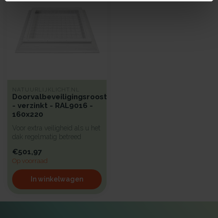
NATUURLIJKLICHT.NL
Doorvalbeveiligingsrooster
- verzinkt - RAL9016 -
160x220
Voor extra veiligheid als u het
dak regelmatig betreed
hebben wij een beproefd a...
€501,97
Op voorraad
In winkelwagen