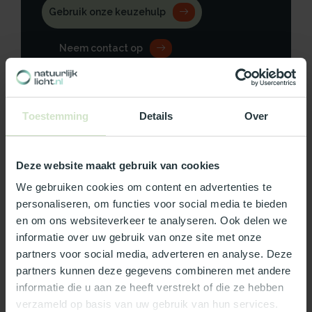
Gebruik onze keuzehulp
Neem contact op
Toestemming
Details
Over
Productomschrijving
Deze website maakt gebruik van cookies
Specificaties
We gebruiken cookies om content en advertenties te
personaliseren, om functies voor social media te bieden
Reviews
en om ons websiteverkeer te analyseren. Ook delen we
informatie over uw gebruik van onze site met onze
Wat ons écht bijzonder maakt:
partners voor social media, adverteren en analyse. Deze
partners kunnen deze gegevens combineren met andere
Officieel Skylux dealer!
informatie die u aan ze heeft verstrekt of die ze hebben
Gratis bezorging in Nederland, m.u.v. de Waddeneilanden
verzameld op basis van uw gebruik van hun services.