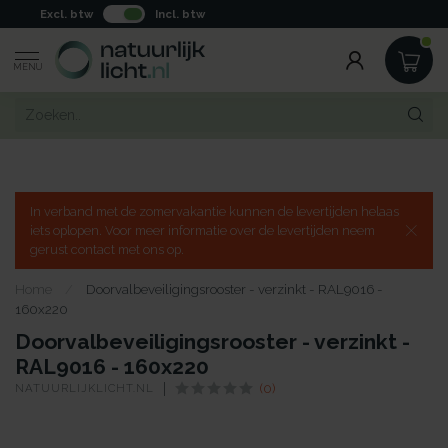
Excl. btw
Incl. btw
MENU
In verband met de zomervakantie kunnen de levertijden helaas
iets oplopen. Voor meer informatie over de levertijden neem
gerust contact met ons op.
Home
/
Doorvalbeveiligingsrooster - verzinkt - RAL9016 -
160x220
Doorvalbeveiligingsrooster - verzinkt -
RAL9016 - 160x220
NATUURLIJKLICHT.NL
(0)