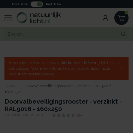
Excl. btw
Incl. btw
MENU
In verband met de zomervakantie kunnen de levertijden helaas
iets oplopen. Voor meer informatie over de levertijden neem
gerust contact met ons op.
Home
/
Doorvalbeveiligingsrooster - verzinkt - RAL9016 -
160x250
Doorvalbeveiligingsrooster - verzinkt -
RAL9016 - 160x250
NATUURLIJKLICHT.NL
(0)