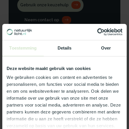
Gebruik onze keuzehulp
Neem contact op
Toestemming
Details
Over
Productomschrijving
Deze website maakt gebruik van cookies
Specificaties
We gebruiken cookies om content en advertenties te
personaliseren, om functies voor social media te bieden
Reviews
en om ons websiteverkeer te analyseren. Ook delen we
informatie over uw gebruik van onze site met onze
Wat ons écht bijzonder maakt:
partners voor social media, adverteren en analyse. Deze
partners kunnen deze gegevens combineren met andere
Officieel Skylux dealer!
informatie die u aan ze heeft verstrekt of die ze hebben
Gratis bezorging in Nederland, m.u.v. de Waddeneilanden
verzameld op basis van uw gebruik van hun services.