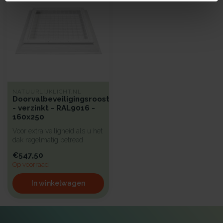
NATUURLIJKLICHT.NL
Doorvalbeveiligingsrooster
- verzinkt - RAL9016 -
160x250
Voor extra veiligheid als u het
dak regelmatig betreed
hebben wij een beproefd a...
€547,50
Op voorraad
In winkelwagen