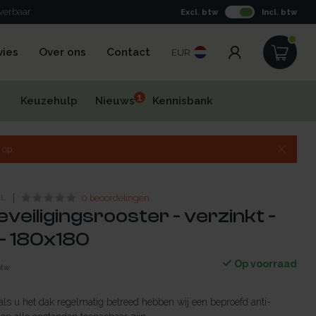
everbaar
Excl. btw
Incl. btw
vies
Over ons
Contact
EUR
1
Keuzehulp
Nieuws
Kennisbank
 op.
NL
0 beoordelingen
veiligingsrooster - verzinkt -
- 180x180
Op voorraad
btw
 als u het dak regelmatig betreed hebben wij een beproefd anti-