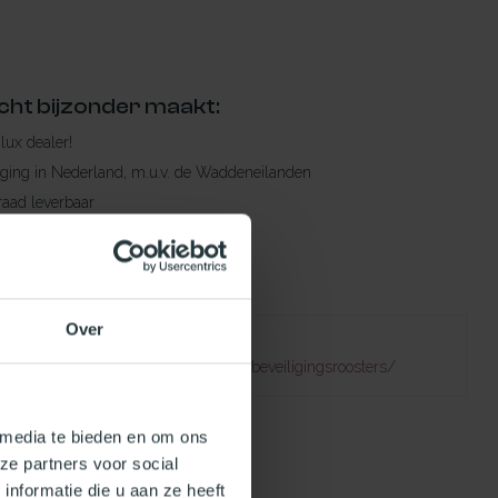
cht bijzonder maakt:
ylux dealer!
rging in Nederland, m.u.v. de Waddeneilanden
raad leverbaar
en levertijd
 bestelling compleet!
Over
Failed to fetch
atuurlijklicht.nl/accessoires/doorvalbeveiligingsroosters/
 media te bieden en om ons
ze partners voor social
nformatie die u aan ze heeft