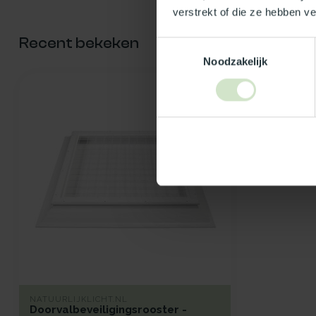
verstrekt of die ze hebben v
Recent bekeken
Toestemmingsselectie
Noodzakelijk
NATUURLIJKLICHT.NL
Doorvalbeveiligingsrooster -