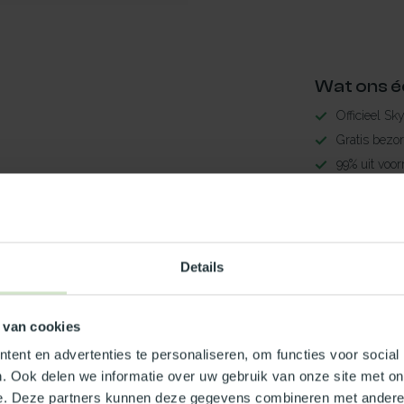
Wat ons é
Officieel Sk
Gratis bezo
99% uit voor
3-5 werkdag
Maak jouw
Details
TypeError: 
https://www.n
 van cookies
Je beoordeling toevoegen
ent en advertenties te personaliseren, om functies voor social
. Ook delen we informatie over uw gebruik van onze site met on
e. Deze partners kunnen deze gegevens combineren met andere i