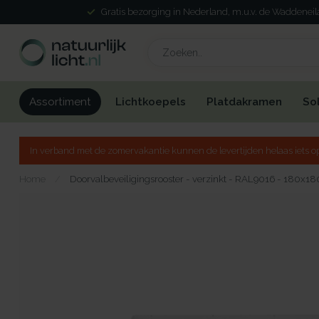
Gratis bezorging in Nederland, m.u.v. de Waddenei
Lichtkoepels
Platdakramen
So
Assortiment
In verband met de zomervakantie kunnen de levertijden helaas iets op
Home
/
Doorvalbeveiligingsrooster - verzinkt - RAL9016 - 180x18