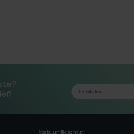
rste?
ief!
Natuurlijklicht.nl