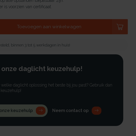
 op alle opstanden toepasbaar zijn.
r is voorzien van certificaat.
Toevoegen aan winkelwagen
steld, binnen 3 tot 5 werkdagen in huis!
 onze daglicht keuzehulp!
r welke daglicht oplossing het beste bij jou past? Gebruik dan
 keuzehulp!
 onze keuzehulp
Neem contact op