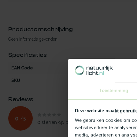
Productomschrijving
Geen informatie gevonden
Specificaties
EAN Code
5412970457183
SKU
45718
Toestemming
Reviews
Deze website maakt gebruik
0
/
5
We gebruiken cookies om cont
0
sterren op basis van
0
beoordelingen
websiteverkeer te analyseren
media, adverteren en analys