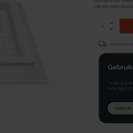
doorvalrooster welke
Het anti-doorvalrooste
Voor 12:00 be
Gebruik
Twijfel je ove
onze daglicht
Gebruik