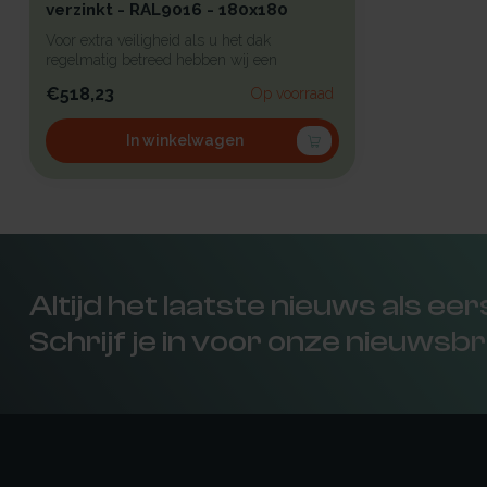
verzinkt - RAL9016 - 180x180
Voor extra veiligheid als u het dak
regelmatig betreed hebben wij een
beproefd a...
€518,23
Op voorraad
In winkelwagen
Altijd het laatste nieuws als ee
Schrijf je in voor onze nieuwsbr