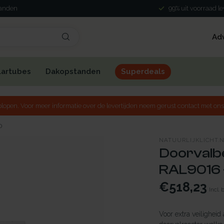
landen
99% uit voorraad l
Ad
lartubes
Dakopstanden
Superdeals
lopen. Voor meer informatie over de levertijden neem gerust contact met ons
0
NATUURLIJKLICHT.
Doorvalbe
RAL9016 
€518,23
Incl. 
Voor extra veiligheid