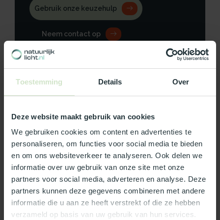
Gebruik onze keuzehulp
Neem contact op
Toestemming
Details
Over
Productomschrijving
Deze website maakt gebruik van cookies
Specificaties
We gebruiken cookies om content en advertenties te
personaliseren, om functies voor social media te bieden
Reviews
en om ons websiteverkeer te analyseren. Ook delen we
informatie over uw gebruik van onze site met onze
Wat ons écht bijzonder maakt:
partners voor social media, adverteren en analyse. Deze
partners kunnen deze gegevens combineren met andere
Officieel Skylux dealer!
informatie die u aan ze heeft verstrekt of die ze hebben
Gratis bezorging in Nederland, m.u.v. de Waddeneilanden
verzameld op basis van uw gebruik van hun services.