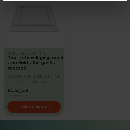
NATUURLIJKLICHT.NL
Doorvalbeveiligingsrooster
- verzinkt - RAL9016 -
300x300
Voor extra veiligheid als u het
dak regelmatig betreed
hebben wij een beproefd a...
€1.213,18
Op voorraad
In winkelwagen