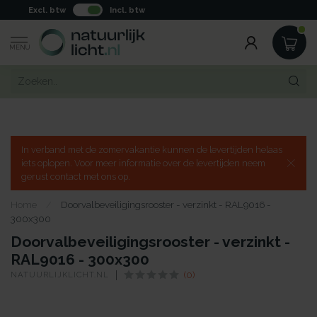
Excl. btw
Incl. btw
MENU
In verband met de zomervakantie kunnen de levertijden helaas
iets oplopen. Voor meer informatie over de levertijden neem
gerust contact met ons op.
Home
/
Doorvalbeveiligingsrooster - verzinkt - RAL9016 -
300x300
Doorvalbeveiligingsrooster - verzinkt -
RAL9016 - 300x300
NATUURLIJKLICHT.NL
(0)