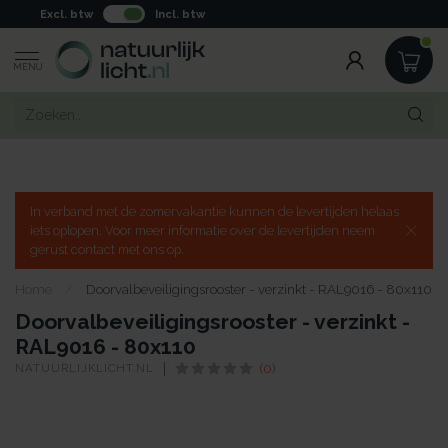
Excl. btw
Incl. btw
MENU
In verband met de zomervakantie kunnen de levertijden helaas
iets oplopen. Voor meer informatie over de levertijden neem
gerust contact met ons op.
Home
/
Doorvalbeveiligingsrooster - verzinkt - RAL9016 - 80x110
Doorvalbeveiligingsrooster - verzinkt -
RAL9016 - 80x110
NATUURLIJKLICHT.NL
(0)