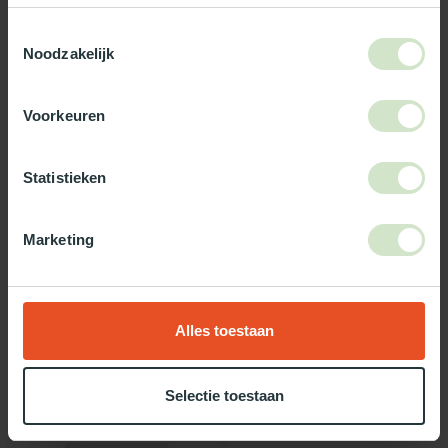
3-5 werkdagen levertijd
Toestemmingsselectie
Noodzakelijk
Maak jouw bestelling compleet!
TypeError: Failed to fetch
Voorkeuren
https://www.natuurlijklicht.nl/accessoires/doorvalbeveiligings
roosters/
Statistieken
Gebruik onze daglicht keuzehulp!
Marketing
Twijfel je over welke daglicht oplossing het beste bij jou past?
Gebruik dan onze daglicht keuzehulp!
Alles toestaan
Recent bekeken
Selectie toestaan