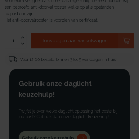
Voor extra veiligheid als u het dak regelmatig betreed hebben wij
een beproefd anti-doorvalrooster welke op alle opstanden
toepasbaar zijn.
Het anti-doorvalrooster is voorzien van certificaat.
Toevoegen aan winkelwagen
Voor 12:00 besteld, binnen 3 tot 5 werkdagen in huis!
Gebruik onze daglicht
keuzehulp!
Twijfel je over welke daglicht oplossing het beste bij
jou past? Gebruik dan onze daglicht keuzehulp!
Gebruik onze keuzehulp