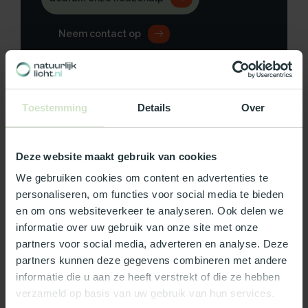
Neem contact op
Toestemming
Details
Over
Productomschrijving
Specificaties
Deze website maakt gebruik van cookies
We gebruiken cookies om content en advertenties te
Reviews
personaliseren, om functies voor social media te bieden
en om ons websiteverkeer te analyseren. Ook delen we
informatie over uw gebruik van onze site met onze
Wat ons écht bijzonder maakt:
partners voor social media, adverteren en analyse. Deze
partners kunnen deze gegevens combineren met andere
Officieel Skylux dealer!
informatie die u aan ze heeft verstrekt of die ze hebben
Gratis bezorging in Nederland, m.u.v. de Waddeneilanden
verzameld op basis van uw gebruik van hun services.
99% uit voorraad leverbaar