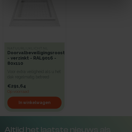
NATUURLIJKLICHT.NL
Doorvalbeveiligingsrooster
- verzinkt - RAL9016 -
80x110
Voor extra veiligheid als u het
dak regelmatig betreed
hebben wij een beproefd a...
€291,64
Op voorraad
In winkelwagen
Altijd het laatste nieuws als