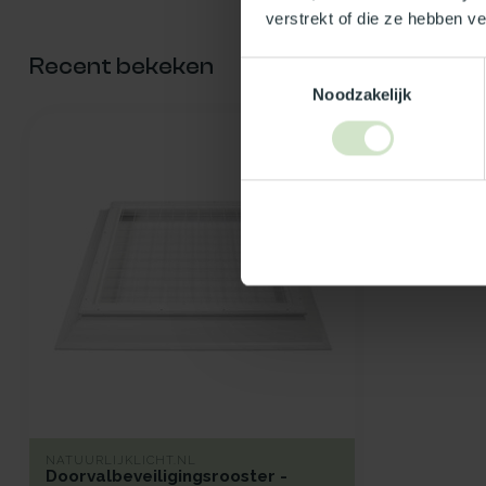
verstrekt of die ze hebben v
Recent bekeken
Toestemmingsselectie
Noodzakelijk
NATUURLIJKLICHT.NL
Doorvalbeveiligingsrooster -