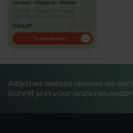
verzinkt - RAL9016 - 80x180
Voor extra veiligheid als u het dak
regelmatig betreed hebben wij een
beproefd a...
€329,58
Op voorraad
In winkelwagen
Altijd het laatste nieuws als ee
Schrijf je in voor onze nieuwsbr