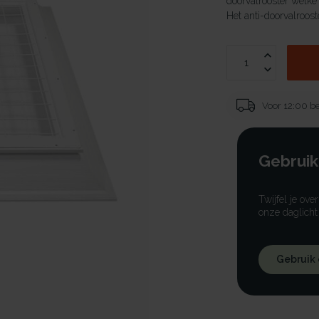
doorvalrooster welke
Het anti-doorvalrooste
Voor 12:00 be
Gebruik
Twijfel je ove
onze daglicht
Gebruik