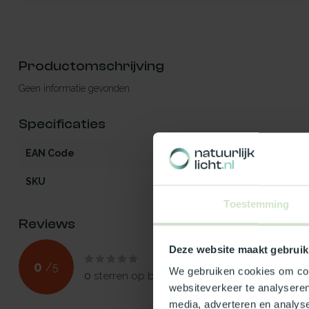
Productomschrijving
Geen informatie gevonden
Specificaties
EAN Code
5412970471653
SKU
47165
Toestemming
Reviews
Deze website maakt gebruik
0
/
5
We gebruiken cookies om cont
0
sterren op basis van
0
beoordelingen
websiteverkeer te analyseren
media, adverteren en analys