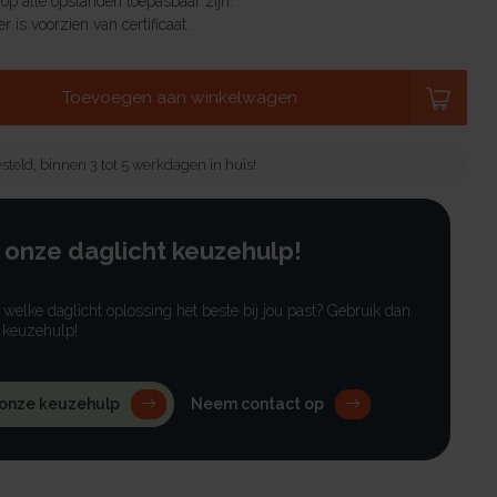
 op alle opstanden toepasbaar zijn.
r is voorzien van certificaat.
Toevoegen aan winkelwagen
steld, binnen 3 tot 5 werkdagen in huis!
 onze daglicht keuzehulp!
r welke daglicht oplossing het beste bij jou past? Gebruik dan
 keuzehulp!
 onze keuzehulp
Neem contact op