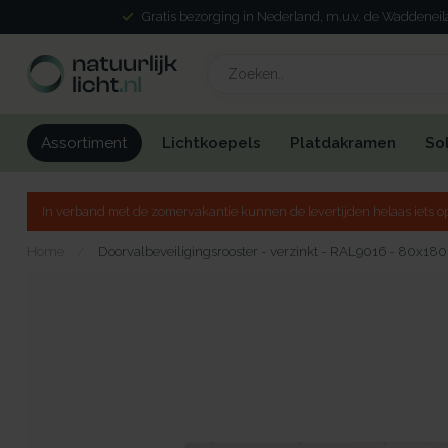
Gratis bezorging in Nederland, m.u.v. de Waddenei
Lichtkoepels
Platdakramen
So
Assortiment
In verband met de zomervakantie kunnen de levertijden helaas iets op
Home
/
Doorvalbeveiligingsrooster - verzinkt - RAL9016 - 80x180