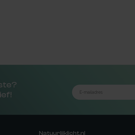
rste?
ief!
Natuurlijklicht.nl