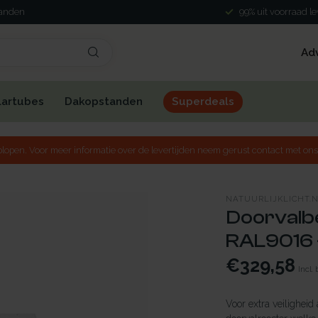
landen
99% uit voorraad l
Ad
lartubes
Dakopstanden
Superdeals
lopen. Voor meer informatie over de levertijden neem gerust contact met ons
NATUURLIJKLICHT.
Doorvalbe
RAL9016 
€329,58
Incl.
Voor extra veiligheid