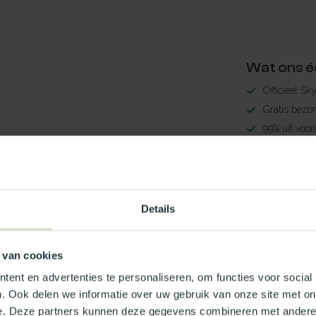
Wat ons é
Officieel Sk
Gratis bezo
99% uit voor
3-5 werkdag
Maak jouw
Details
TypeError: 
https://www.n
 van cookies
Je beoordeling toevoegen
ent en advertenties te personaliseren, om functies voor social
. Ook delen we informatie over uw gebruik van onze site met on
e. Deze partners kunnen deze gegevens combineren met andere i