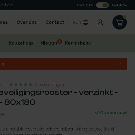
everbaar
Excl. btw
Incl. btw
vies
Over ons
Contact
EUR
1
Keuzehulp
Nieuws
Kennisbank
 op.
NL
0 beoordelingen
veiligingsrooster - verzinkt -
- 80x180
Op voorraad
 btw
 als u het dak regelmatig betreed hebben wij een beproefd anti-