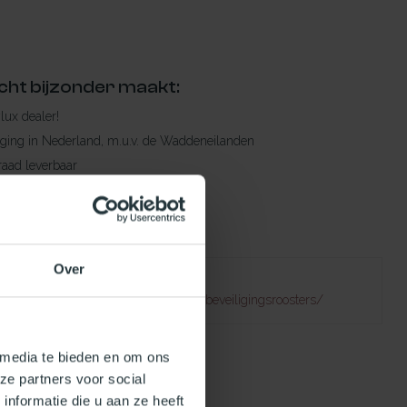
cht bijzonder maakt:
ylux dealer!
rging in Nederland, m.u.v. de Waddeneilanden
raad leverbaar
en levertijd
 bestelling compleet!
Over
Failed to fetch
atuurlijklicht.nl/accessoires/doorvalbeveiligingsroosters/
 media te bieden en om ons
ze partners voor social
nformatie die u aan ze heeft