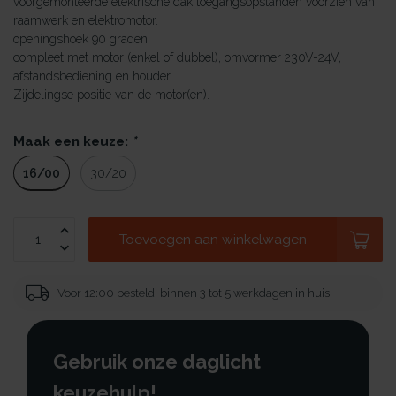
voorgemonteerde elektrische dak toegangsopstanden voorzien van
raamwerk en elektromotor.
openingshoek 90 graden.
compleet met motor (enkel of dubbel), omvormer 230V-24V,
afstandsbediening en houder.
Zijdelingse positie van de motor(en).
Maak een keuze:
*
16/00
30/20
Toevoegen aan winkelwagen
Voor 12:00 besteld, binnen 3 tot 5 werkdagen in huis!
Gebruik onze daglicht
keuzehulp!