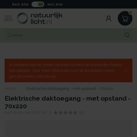
Excl. btw
Incl. btw
MENU
In verband met de zomervakantie kunnen de levertijden helaas
iets oplopen. Voor meer informatie over de levertijden neem
gerust contact met ons op.
Home
/
Elektrische daktoegang - met opstand - 70x220
Elektrische daktoegang - met opstand -
70x220
NATUURLIJKLICHT.NL
(0)