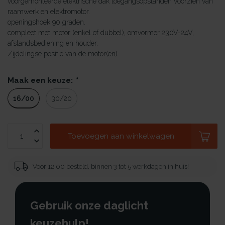
voorgemonteerde elektrische dak toegangsopstanden voorzien van
raamwerk en elektromotor.
openingshoek 90 graden.
compleet met motor (enkel of dubbel), omvormer 230V-24V,
afstandsbediening en houder.
Zijdelingse positie van de motor(en).
Maak een keuze:
*
16/00
30/20
Toevoegen aan winkelwagen
Voor 12:00 besteld, binnen 3 tot 5 werkdagen in huis!
Gebruik onze daglicht
keuzehulp!