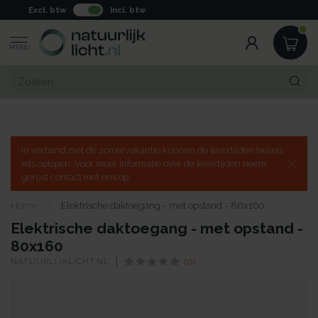
Excl. btw
Incl. btw
MENU
In verband met de zomervakantie kunnen de levertijden helaas
iets oplopen. Voor meer informatie over de levertijden neem
gerust contact met ons op.
Home
/
Elektrische daktoegang - met opstand - 80x160
Elektrische daktoegang - met opstand -
80x160
NATUURLIJKLICHT.NL
(0)