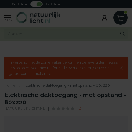
Excl. btw
Incl. btw
MENU
In verband met de zomervakantie kunnen de levertijden helaas
iets oplopen. Voor meer informatie over de levertijden neem
gerust contact met ons op.
Home
/
Elektrische daktoegang - met opstand - 80x220
Elektrische daktoegang - met opstand -
80x220
NATUURLIJKLICHT.NL
(0)