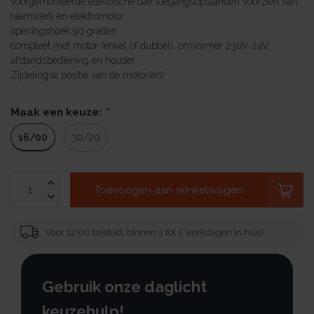
voorgemonteerde elektrische dak toegangsopstanden voorzien van
raamwerk en elektromotor.
openingshoek 90 graden.
compleet met motor (enkel of dubbel), omvormer 230V-24V,
afstandsbediening en houder.
Zijdelingse positie van de motor(en).
Maak een keuze:
*
16/00
30/20
Toevoegen aan winkelwagen
Voor 12:00 besteld, binnen 3 tot 5 werkdagen in huis!
Gebruik onze daglicht
keuzehulp!