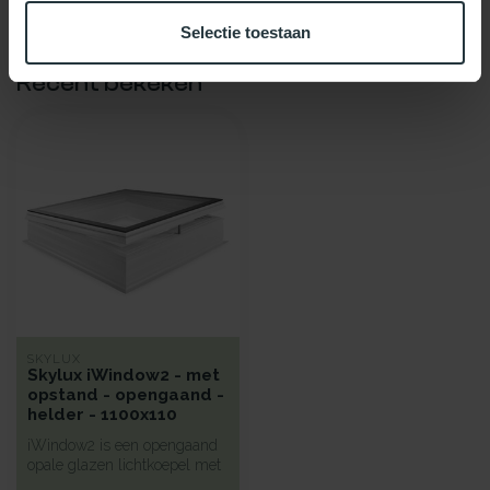
Selectie toestaan
Recent bekeken
SKYLUX
Skylux iWindow2 - met
opstand - opengaand -
helder - 1100x110
iWindow2 is een opengaand
opale glazen lichtkoepel met
een hoge isolatie voorzie...