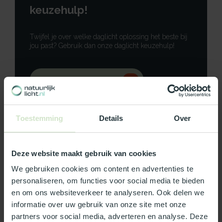
keuzehulp!
Twijfel je over welke daglicht oplossing het beste bij
jou past? Gebruik dan onze daglicht keuzehulp!
Gebruik onze keuzehulp
Neem contact op
Toestemming
Details
Over
Deze website maakt gebruik van cookies
Productomschrijving
We gebruiken cookies om content en advertenties te
personaliseren, om functies voor social media te bieden
Specificaties
en om ons websiteverkeer te analyseren. Ook delen we
informatie over uw gebruik van onze site met onze
partners voor social media, adverteren en analyse. Deze
Reviews