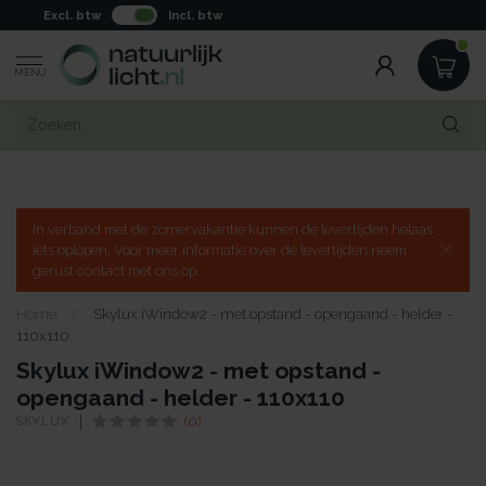
Excl. btw
Incl. btw
MENU
In verband met de zomervakantie kunnen de levertijden helaas
iets oplopen. Voor meer informatie over de levertijden neem
gerust contact met ons op.
Home
/
Skylux iWindow2 - met opstand - opengaand - helder -
110x110
Skylux iWindow2 - met opstand -
opengaand - helder - 110x110
SKYLUX
(0)