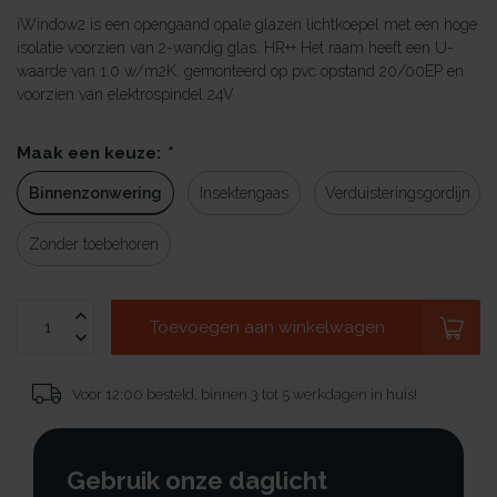
iWindow2 is een opengaand opale glazen lichtkoepel met een hoge
isolatie voorzien van 2-wandig glas. HR++ Het raam heeft een U-
waarde van 1.0 w/m2K. gemonteerd op pvc opstand 20/00EP en
voorzien van elektrospindel 24V.
Maak een keuze:
*
Binnenzonwering
Insektengaas
Verduisteringsgordijn
Zonder toebehoren
Toevoegen aan winkelwagen
Voor 12:00 besteld, binnen 3 tot 5 werkdagen in huis!
Gebruik onze daglicht