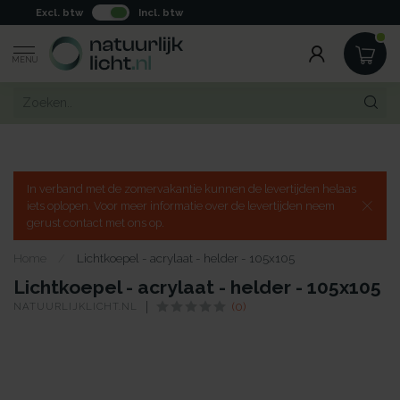
Excl. btw
Incl. btw
MENU
In verband met de zomervakantie kunnen de levertijden helaas
iets oplopen. Voor meer informatie over de levertijden neem
gerust contact met ons op.
Home
/
Lichtkoepel - acrylaat - helder - 105x105
Lichtkoepel - acrylaat - helder - 105x105
NATUURLIJKLICHT.NL
(0)