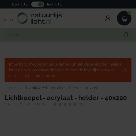
Excl. btw
Incl. btw
MENU
In verband met de zomervakantie kunnen de levertijden helaas
iets oplopen. Voor meer informatie over de levertijden neem
gerust contact met ons op.
Home
/
Lichtkoepel - acrylaat - helder - 40x220
Lichtkoepel - acrylaat - helder - 40x220
NATUURLIJKLICHT.NL
(0)