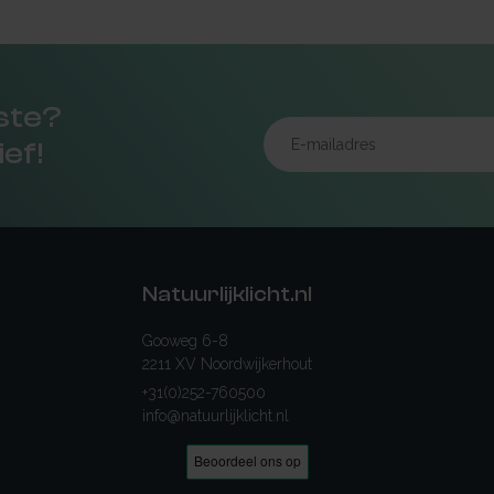
rste?
ief!
Natuurlijklicht.nl
Gooweg 6-8
2211 XV Noordwijkerhout
+31(0)252-760500
info@natuurlijklicht.nl