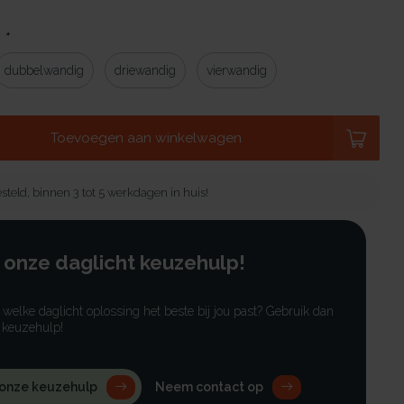
:
*
dubbelwandig
driewandig
vierwandig
Toevoegen aan winkelwagen
steld, binnen 3 tot 5 werkdagen in huis!
 onze daglicht keuzehulp!
r welke daglicht oplossing het beste bij jou past? Gebruik dan
 keuzehulp!
 onze keuzehulp
Neem contact op