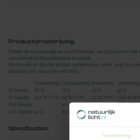
Productomschrijving
Ontdek de hoogwaardige acrylaat lichtkoepel van 100x190 cm met e
uitmuntende lichtdoorlatendheid en isolatie.
Dit robuuste en stijlvolle product verbetert elke ruimte, zorgt voo
oplossing voor natuurlijke verlichting.
Enkelwandig
Dubbelwandig
Driewandig
Vierwandig
G-waarde
87 %
75 %
65 %
52 %
U-Waarde
5.17 W/m²K
2.9 W/m²K
1.7 W/m²K
1.28 W/m²
RW-Waarde
-
20 dB
22 dB
23 dB
LTA-Waarde
90 %
81 %
73 %
64 %
Specificaties
Toestemming