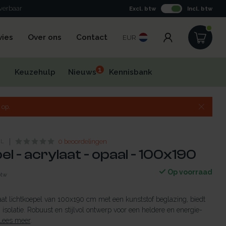
everbaar
Excl. btw
Incl. btw
vies
Over ons
Contact
EUR
1
Keuzehulp
Nieuws
Kennisbank
 op.
NL
0 beoordelingen
l - acrylaat - opaal - 100x190
Op voorraad
btw
t lichtkoepel van 100x190 cm met een kunststof beglazing, biedt
n isolatie. Robuust en stijlvol ontwerp voor een heldere en energie-
Lees meer
.