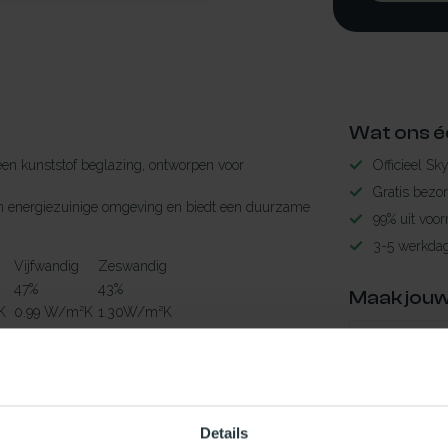
Wat ons é
en kunststof beglazing, ontworpen voor
Officieel Sk
Gratis bezo
r een energiezuinige omgeving en biedt een duurzame
99% uit voor
3-5 werkdag
Vijfwandig
Zeswandig
47%
43%
Maak jouw
K
0.99 W/m²K
1.30W/m²K
24dB
21dB
TypeError: 
58%
51%
https://www.n
Details