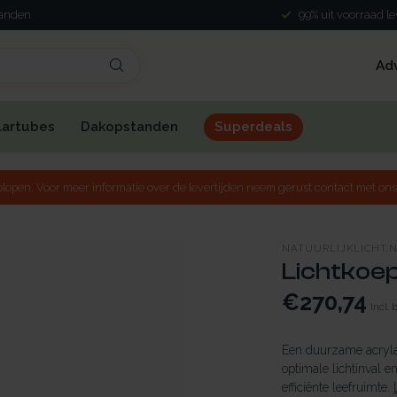
landen
99% uit voorraad l
Ad
lartubes
Dakopstanden
Superdeals
lopen. Voor meer informatie over de levertijden neem gerust contact met ons
NATUURLIJKLICHT.
Lichtkoepe
€270,74
Incl. 
Een duurzame acrylaa
optimale lichtinval e
efficiënte leefruimte.