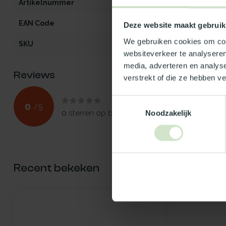
Artikelnummer
LK-AC-opaal10
EAN Code
5412970264989
Deze website maakt gebruik
We gebruiken cookies om cont
SKU
26498
websiteverkeer te analyseren
media, adverteren en analys
Reviews
verstrekt of die ze hebben v
Toestemmingsselectie
0
/
5
Noodzakelijk
0
sterren op basis van
0
beoordelingen
Recent bekeken