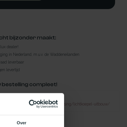
cht bijzonder maakt:
ylux dealer!
rging in Nederland, m.u.v. de Waddeneilanden
raad leverbaar
en levertijd
 bestelling compleet!
Failed to fetch
atuurlijklicht.nl/lichtkoepels/toepassing/lichtkoepel-uitbouw/
Over