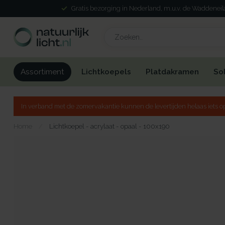
Gratis bezorging in Nederland, m.u.v. de Waddenei
Lichtkoepels
Platdakramen
So
Assortiment
In verband met de zomervakantie kunnen de levertijden helaas iets op
Home
/
Lichtkoepel - acrylaat - opaal - 100x190