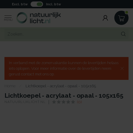
Excl. btw
Incl. btw
MENU
In verband met de zomervakantie kunnen de levertijden helaas
iets oplopen. Voor meer informatie over de levertijden neem
gerust contact met ons op.
Home
/
Lichtkoepel - acrylaat - opaal - 105x165
Lichtkoepel - acrylaat - opaal - 105x165
NATUURLIJKLICHT.NL
(0)