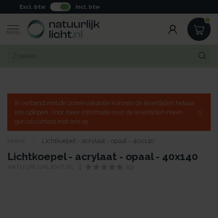
Excl. btw
Incl. btw
MENU
In verband met de zomervakantie kunnen de levertijden helaas
iets oplopen. Voor meer informatie over de levertijden neem
gerust contact met ons op.
Home
/
Lichtkoepel - acrylaat - opaal - 40x140
Lichtkoepel - acrylaat - opaal - 40x140
NATUURLIJKLICHT.NL
(0)