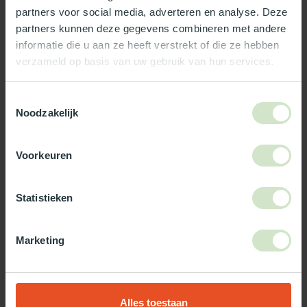
partners voor social media, adverteren en analyse. Deze
Wat ons écht bijzonder maakt:
partners kunnen deze gegevens combineren met andere
Officieel Skylux dealer!
informatie die u aan ze heeft verstrekt of die ze hebben
verzameld op basis van uw gebruik van hun services.
Gratis bezorging in Nederland, m.u.v. de Waddeneilanden
99% uit voorraad leverbaar
Toestemmingsselectie
3-5 werkdagen levertijd
Noodzakelijk
Maak jouw bestelling compleet!
Voorkeuren
LEMOLITE (SUPERDEAL)
Pvc dakopstand - schuin -
€104,32
16/20 - vast - 40x40
Statistieken
Op voorraad
LEMOLITE (SUPERDEAL)
Marketing
Pvc dakopstand - schuin -
€285,53
16/20 - opengaand - 40x40
Op voorraad
Alles toestaan