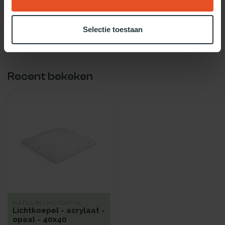
Gebruik onze daglicht keuzehulp!
Twijfel je over welke daglicht oplossing het beste bij jou past?
Selectie toestaan
Gebruik dan onze daglicht keuzehulp!
Recent bekeken
NATUURLIJKLICHT.NL
Lichtkoepel - acrylaat -
opaal - 40x40