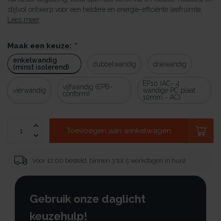
stijlvol ontwerp voor een heldere en energie-efficiënte leefruimte.
Lees meer
.
Maak een keuze:
*
enkelwandig
dubbelwandig
driewandig
(minst isolerend)
EP10 (AC- 4
vijfwandig (EPB-
vierwandig
wandige PC plaat
conform)
10mm - AC)
Toevoegen aan winkelwagen
Voor 12:00 besteld, binnen 3 tot 5 werkdagen in huis!
Gebruik onze daglicht
keuzehulp!