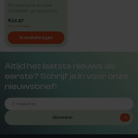
Een duurzame acrylaat
lichtkoepel van 40x40 cm
met een kunststof beglazing,
€52,97
bied...
Op voorraad
In winkelwagen
Altijd het laatste nieuws als
eerste? Schrijf je in voor onze
nieuwsbrief!
Abonneer