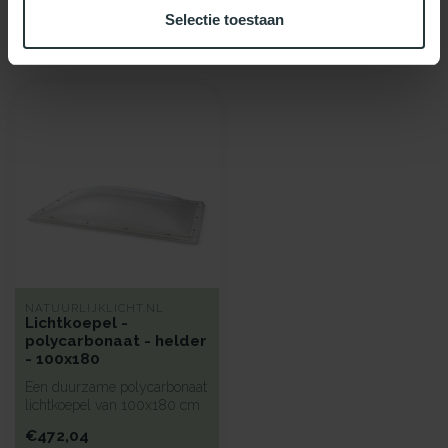
Selectie toestaan
Recent bekeken
NATUURLIJKLICHT.NL
Lichtkoepel -
polycarbonaat - helder
- 100x180
Een duurzame polycarbonaat
lichtkoepel van 100x180 cm
met heldere kunststof begl...
€472,04