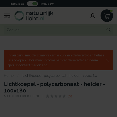
Excl. btw
Incl. btw
MENU
In verband met de zomervakantie kunnen de levertijden helaas
iets oplopen. Voor meer informatie over de levertijden neem
gerust contact met ons op.
Home
/
Lichtkoepel - polycarbonaat - helder - 100x180
Lichtkoepel - polycarbonaat - helder -
100x180
NATUURLIJKLICHT.NL
(0)