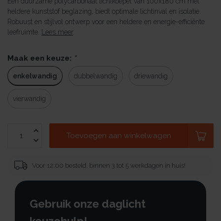
Een duurzame polycarbonaat lichtkoepel van 100x180 cm met
heldere kunststof beglazing, biedt optimale lichtinval en isolatie.
Robuust en stijlvol ontwerp voor een heldere en energie-efficiënte
leefruimte.
Lees meer
.
Maak een keuze:
*
enkelwandig
dubbelwandig
driewandig
vierwandig
Toevoegen aan winkelwagen
Voor 12:00 besteld, binnen 3 tot 5 werkdagen in huis!
Gebruik onze daglicht