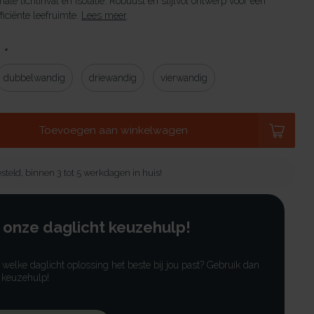
male lichtinval en isolatie. Robuust en stijlvol ontwerp voor een
ficiënte leefruimte.
Lees meer
.
:
*
dubbelwandig
driewandig
vierwandig
Toevoegen aan winkelwagen
steld, binnen 3 tot 5 werkdagen in huis!
 onze daglicht keuzehulp!
r welke daglicht oplossing het beste bij jou past? Gebruik dan
 keuzehulp!