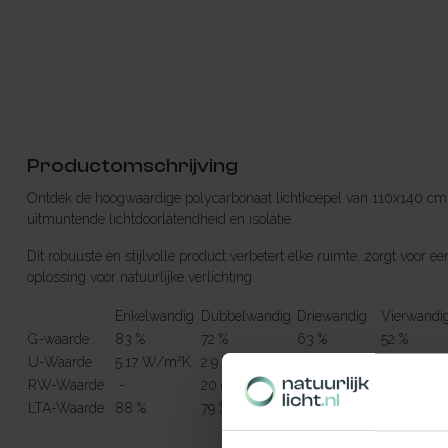
Productomschrijving
Ontdek de hoogwaardige polycarbonaat lichtkoepel van 110x140 cm 
uitmuntende lichtdoorlatendheid en isolatie.
Dit robuuste en stijlvolle product verbetert elke ruimte, zorgt voo
oplossing voor natuurlijke verlichting.
Enkelwandig
Dubbelwandig
Driewandig
Vierwandi
G-waarde
83 %
72 %
63 %
52 %
U-Waarde
5.17 W/m²K
2.9 W/m²K
1.7 W/m²K
1.28 W/m
RW-Waarde
-
20 dB
22 dB
23 dB
LTA-Waarde
88 %
79 %
71 %
64 %