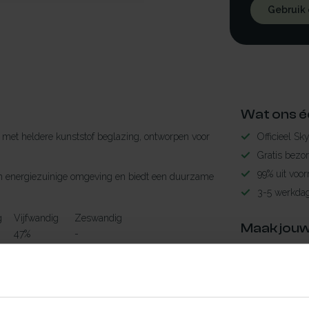
Gebruik
Wat ons é
met heldere kunststof beglazing, ontworpen voor
Officieel Sk
Gratis bezo
99% uit voor
r een energiezuinige omgeving en biedt een duurzame
3-5 werkdag
g
Vijfwandig
Zeswandig
Maak jouw
47%
-
²K
0.99 W/m²K
-
TypeError: 
24dB
-
https://www.n
58%
-