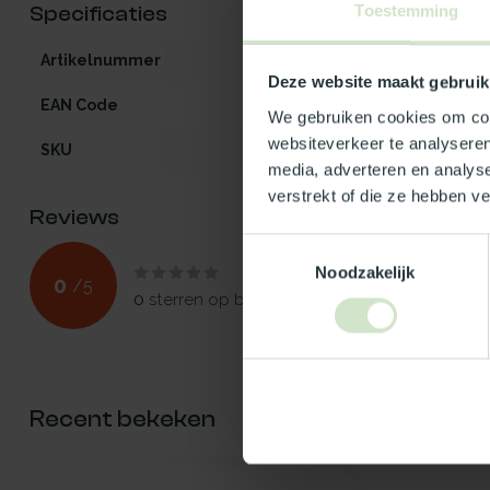
Toestemming
Specificaties
Artikelnummer
LK-PO-helder1
Deze website maakt gebruik
EAN Code
5412970260431
We gebruiken cookies om cont
websiteverkeer te analyseren
SKU
26043
media, adverteren en analys
verstrekt of die ze hebben v
Reviews
Toestemmingsselectie
Noodzakelijk
0
/
5
0
sterren op basis van
0
beoordelingen
Recent bekeken