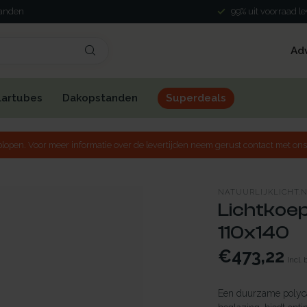
landen
99% uit voorraad l
Ad
lartubes
Dakopstanden
Superdeals
lopen. Voor meer informatie over de levertijden neem gerust contact met ons
NATUURLIJKLICHT.
Lichtkoep
110x140
€473,22
Incl.
Een duurzame polyca