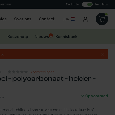
everbaar
Excl. btw
Incl. btw
vies
Over ons
Contact
EUR
1
Keuzehulp
Nieuws
Kennisbank
 op.
NL
0 beoordelingen
el - polycarbonaat - helder -
Op voorraad
 btw
rbonaat lichtkoepel van 110x140 cm met heldere kunststof