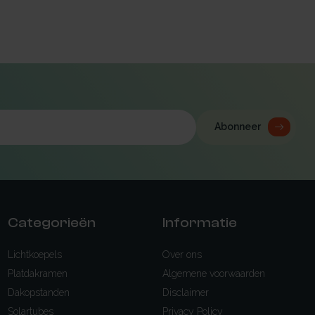
Abonneer
Categorieën
Informatie
Lichtkoepels
Over ons
Platdakramen
Algemene voorwaarden
Dakopstanden
Disclaimer
Solartubes
Privacy Policy