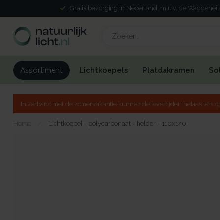
Gratis bezorging in Nederland, m.u.v. de Waddenei
Lichtkoepels
Platdakramen
So
Assortiment
In verband met de zomervakantie kunnen de levertijden helaas iets op
Home
/
Lichtkoepel - polycarbonaat - helder - 110x140