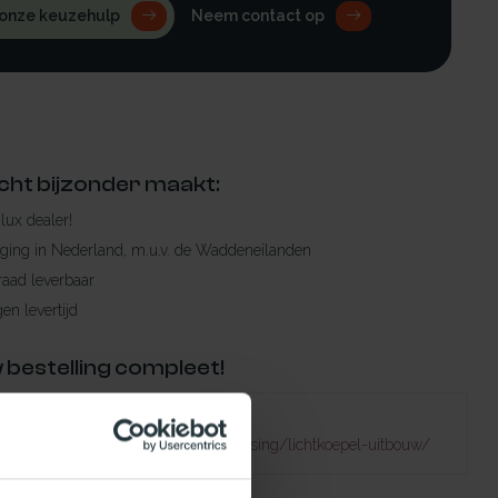
 onze keuzehulp
Neem contact op
cht bijzonder maakt:
ylux dealer!
rging in Nederland, m.u.v. de Waddeneilanden
raad leverbaar
en levertijd
 bestelling compleet!
Failed to fetch
atuurlijklicht.nl/lichtkoepels/toepassing/lichtkoepel-uitbouw/