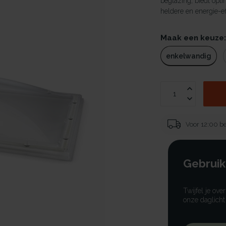
beglazing, biedt opti
heldere en energie-ef
Maak een keuze
enkelwandig
Voor 12:00 be
Gebruik
Twijfel je ove
onze daglicht