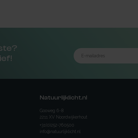
rste?
ief!
Natuurlijklicht.nl
Gooweg 6-8
2211 XV Noordwijkerhout
+31(0)252-760500
info@natuurlijklicht.nl